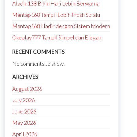
Aladin138 Bikin Hari Lebih Berwarna
Mantap168 Tampil Lebih Fresh Selalu
Mantap168 Hadir dengan Sistem Modern
Okeplay777 Tampil Simpel dan Elegan
RECENT COMMENTS
No comments to show.
ARCHIVES
August 2026
July 2026
June 2026
May 2026
April 2026