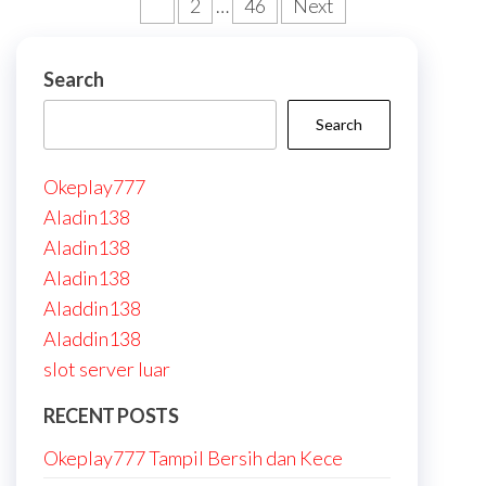
Posts
1
2
…
46
Next
pagination
Search
Search
Okeplay777
Aladin138
Aladin138
Aladin138
Aladdin138
Aladdin138
slot server luar
RECENT POSTS
Okeplay777 Tampil Bersih dan Kece