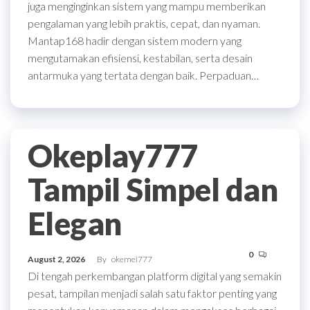
juga menginginkan sistem yang mampu memberikan
pengalaman yang lebih praktis, cepat, dan nyaman.
Mantap168 hadir dengan sistem modern yang
mengutamakan efisiensi, kestabilan, serta desain
antarmuka yang tertata dengan baik. Perpaduan…
Okeplay777
Tampil Simpel dan
Elegan
0
August 2, 2026
By
okemei777
Di tengah perkembangan platform digital yang semakin
pesat, tampilan menjadi salah satu faktor penting yang