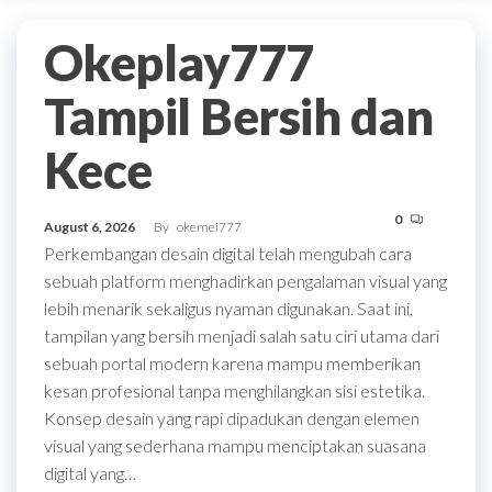
Okeplay777
Tampil Bersih dan
Kece
0
August 6, 2026
By
okemei777
Perkembangan desain digital telah mengubah cara
sebuah platform menghadirkan pengalaman visual yang
lebih menarik sekaligus nyaman digunakan. Saat ini,
tampilan yang bersih menjadi salah satu ciri utama dari
sebuah portal modern karena mampu memberikan
kesan profesional tanpa menghilangkan sisi estetika.
Konsep desain yang rapi dipadukan dengan elemen
visual yang sederhana mampu menciptakan suasana
digital yang…