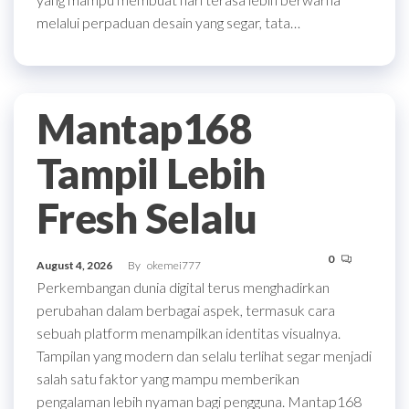
melalui perpaduan desain yang segar, tata…
Mantap168
Tampil Lebih
Fresh Selalu
0
August 4, 2026
By
okemei777
Perkembangan dunia digital terus menghadirkan
perubahan dalam berbagai aspek, termasuk cara
sebuah platform menampilkan identitas visualnya.
Tampilan yang modern dan selalu terlihat segar menjadi
salah satu faktor yang mampu memberikan
pengalaman lebih nyaman bagi pengguna. Mantap168