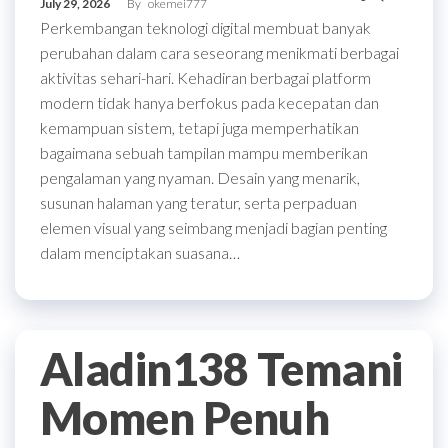
July 29, 2026
By
okemei777
Perkembangan teknologi digital membuat banyak
perubahan dalam cara seseorang menikmati berbagai
aktivitas sehari-hari. Kehadiran berbagai platform
modern tidak hanya berfokus pada kecepatan dan
kemampuan sistem, tetapi juga memperhatikan
bagaimana sebuah tampilan mampu memberikan
pengalaman yang nyaman. Desain yang menarik,
susunan halaman yang teratur, serta perpaduan
elemen visual yang seimbang menjadi bagian penting
dalam menciptakan suasana…
Aladin138 Temani
Momen Penuh