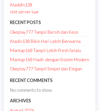
Aladdin138
slot server luar
RECENT POSTS
Okeplay777 Tampil Bersih dan Kece
Aladin138 Bikin Hari Lebih Berwarna
Mantap168 Tampil Lebih Fresh Selalu
Mantap168 Hadir dengan Sistem Modern
Okeplay777 Tampil Simpel dan Elegan
RECENT COMMENTS
No comments to show.
ARCHIVES
August 2026