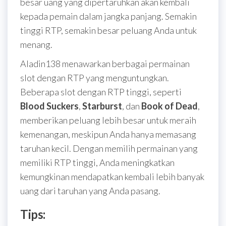
besar uang yang dipertaruhkan akan kembali
kepada pemain dalam jangka panjang. Semakin
tinggi RTP, semakin besar peluang Anda untuk
menang.
Aladin138 menawarkan berbagai permainan
slot dengan RTP yang menguntungkan.
Beberapa slot dengan RTP tinggi, seperti
Blood Suckers
,
Starburst
, dan
Book of Dead
,
memberikan peluang lebih besar untuk meraih
kemenangan, meskipun Anda hanya memasang
taruhan kecil. Dengan memilih permainan yang
memiliki RTP tinggi, Anda meningkatkan
kemungkinan mendapatkan kembali lebih banyak
uang dari taruhan yang Anda pasang.
Tips: