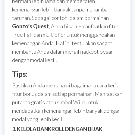
bermain lebih lama dan memperoleh
kemenangan lebih banyak tanpa menambah
taruhan. Sebagai contoh, dalam permainan
Gonzo’s Quest
, Anda bisa memanfaatkan fitur
Free Fall dan multiplier untuk menggandakan
kemenangan Anda. Hal ini tentu akan sangat
membantu Anda dalam meraih jackpot besar
dengan modal kecil.
Tips:
Pastikan Anda memahami bagaimana cara kerja
fitur bonus dalam setiap permainan. Manfaatkan
putaran gratis atau simbol Wild untuk
mendapatkan kemenangan lebih banyak dengan
modal yang lebih kecil.
3.
KELOLA BANKROLL DENGAN BIJAK