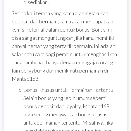
disediakan.
Setiap kali teman yang kamu ajak melakukan
deposit dan bermain, kamu akan mendapatkan
komisi referral dalam bentuk bonus. Bonus ini
bisa sangat menguntungkan jika kamu memiliki
banyak teman yang tertarik bermain. Ini adalah
salah satu cara bagi pemain untuk menghasilkan
uang tambahan hanya dengan mengajak orang
lain bergabung dan menikmati permainan di
Mantap168.
Bonus Khusus untuk Permainan Tertentu
Selain bonus yang lebih umum seperti
bonus deposit dan loyalty, Mantap168
juga sering menawarkan bonus khusus
untuk permainan tertentu. Misalnya, jika
kamu lebih suka bermain slot online, kamu