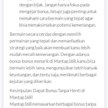
dengan bijak. Jangan hanya fokus pada
mengejar bonus, tetapi juga penting untuk
memahami cara bermain yang tepat agar
bisa memaksimalkan potensi kemenangan.
Bermain secara cerdas dengan memilih
permainan yang tepat dan memanfaatkan
strategi yang baik akan membuat kamu lebih
mudah meraih kemenangan. Dengan adanya
bonus-bonus menarik di Mantap168, kamu bisa
bermain lebih lama, mengumpulkan lebih banyak
keuntungan, dan tentu saja, menikmati berbagai
kejutan yang diberikan.
Kesimpulan: Dapat Bonus Tanpa Henti di
Mantap168!
Mantap168 menawarkan berbagai bonus tanpa