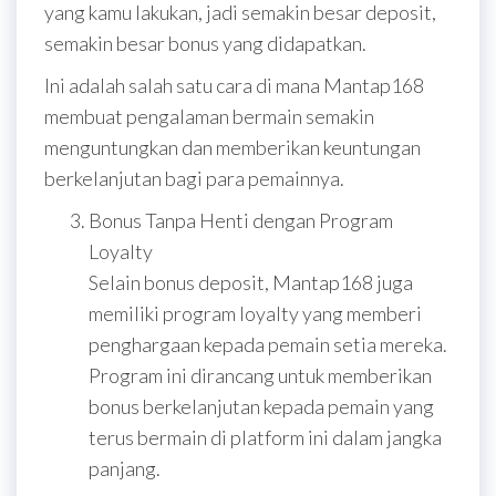
yang kamu lakukan, jadi semakin besar deposit,
semakin besar bonus yang didapatkan.
Ini adalah salah satu cara di mana Mantap168
membuat pengalaman bermain semakin
menguntungkan dan memberikan keuntungan
berkelanjutan bagi para pemainnya.
Bonus Tanpa Henti dengan Program
Loyalty
Selain bonus deposit, Mantap168 juga
memiliki program loyalty yang memberi
penghargaan kepada pemain setia mereka.
Program ini dirancang untuk memberikan
bonus berkelanjutan kepada pemain yang
terus bermain di platform ini dalam jangka
panjang.