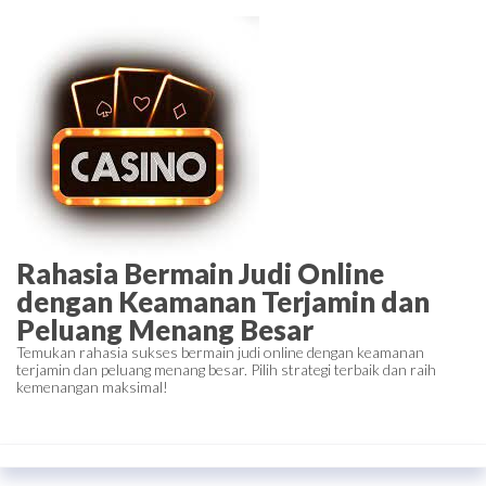
Skip
to
the
content
Rahasia Bermain Judi Online
dengan Keamanan Terjamin dan
Peluang Menang Besar
Temukan rahasia sukses bermain judi online dengan keamanan
terjamin dan peluang menang besar. Pilih strategi terbaik dan raih
kemenangan maksimal!