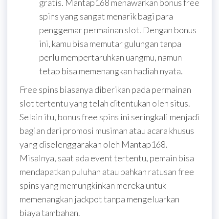
gratis. Mantap168 menawarkan bonus free
spins yang sangat menarik bagi para
penggemar permainan slot. Dengan bonus
ini, kamu bisa memutar gulungan tanpa
perlu mempertaruhkan uangmu, namun
tetap bisa memenangkan hadiah nyata.
Free spins biasanya diberikan pada permainan
slot tertentu yang telah ditentukan oleh situs.
Selain itu, bonus free spins ini seringkali menjadi
bagian dari promosi musiman atau acara khusus
yang diselenggarakan oleh Mantap168.
Misalnya, saat ada event tertentu, pemain bisa
mendapatkan puluhan atau bahkan ratusan free
spins yang memungkinkan mereka untuk
memenangkan jackpot tanpa mengeluarkan
biaya tambahan.