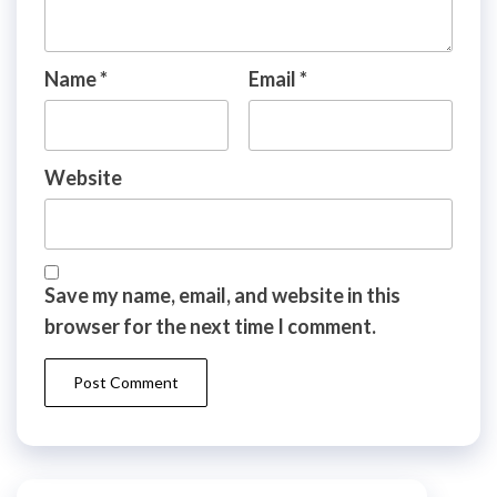
Name
*
Email
*
Website
Save my name, email, and website in this
browser for the next time I comment.