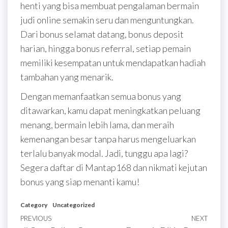
henti yang bisa membuat pengalaman bermain
judi online semakin seru dan menguntungkan.
Dari bonus selamat datang, bonus deposit
harian, hingga bonus referral, setiap pemain
memiliki kesempatan untuk mendapatkan hadiah
tambahan yang menarik.
Dengan memanfaatkan semua bonus yang
ditawarkan, kamu dapat meningkatkan peluang
menang, bermain lebih lama, dan meraih
kemenangan besar tanpa harus mengeluarkan
terlalu banyak modal. Jadi, tunggu apa lagi?
Segera daftar di Mantap168 dan nikmati kejutan
bonus yang siap menanti kamu!
Category
Uncategorized
Post
Previous
PREVIOUS
NEXT
Next