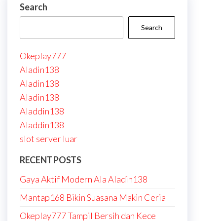
Search
Search
Okeplay777
Aladin138
Aladin138
Aladin138
Aladdin138
Aladdin138
slot server luar
RECENT POSTS
Gaya Aktif Modern Ala Aladin138
Mantap168 Bikin Suasana Makin Ceria
Okeplay777 Tampil Bersih dan Kece