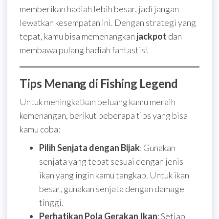
memberikan hadiah lebih besar, jadi jangan
lewatkan kesempatan ini. Dengan strategi yang
tepat, kamu bisa memenangkan
jackpot
dan
membawa pulang hadiah fantastis!
Tips Menang di Fishing Legend
Untuk meningkatkan peluang kamu meraih
kemenangan, berikut beberapa tips yang bisa
kamu coba:
Pilih Senjata dengan Bijak
: Gunakan
senjata yang tepat sesuai dengan jenis
ikan yang ingin kamu tangkap. Untuk ikan
besar, gunakan senjata dengan damage
tinggi.
Perhatikan Pola Gerakan Ikan
: Setiap