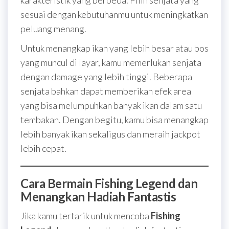
karakteristik yang berbeda. Pilih senjata yang
sesuai dengan kebutuhanmu untuk meningkatkan
peluang menang.
Untuk menangkap ikan yang lebih besar atau bos
yang muncul di layar, kamu memerlukan senjata
dengan damage yang lebih tinggi. Beberapa
senjata bahkan dapat memberikan efek area
yang bisa melumpuhkan banyak ikan dalam satu
tembakan. Dengan begitu, kamu bisa menangkap
lebih banyak ikan sekaligus dan meraih jackpot
lebih cepat.
Cara Bermain Fishing Legend dan
Menangkan Hadiah Fantastis
Jika kamu tertarik untuk mencoba
Fishing