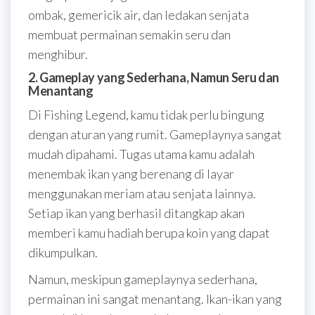
ombak, gemericik air, dan ledakan senjata
membuat permainan semakin seru dan
menghibur.
2. Gameplay yang Sederhana, Namun Seru dan
Menantang
Di Fishing Legend, kamu tidak perlu bingung
dengan aturan yang rumit. Gameplaynya sangat
mudah dipahami. Tugas utama kamu adalah
menembak ikan yang berenang di layar
menggunakan meriam atau senjata lainnya.
Setiap ikan yang berhasil ditangkap akan
memberi kamu hadiah berupa koin yang dapat
dikumpulkan.
Namun, meskipun gameplaynya sederhana,
permainan ini sangat menantang. Ikan-ikan yang