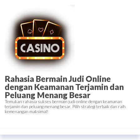
Skip
to
the
content
Rahasia Bermain Judi Online
dengan Keamanan Terjamin dan
Peluang Menang Besar
Temukan rahasia sukses bermain judi online dengan keamanan
terjamin dan peluang menang besar. Pilih strategi terbaik dan raih
kemenangan maksimal!