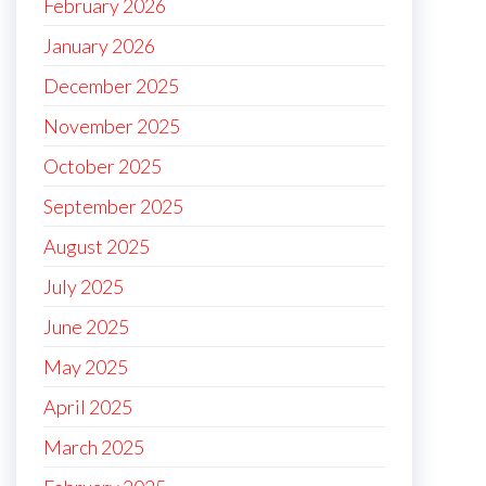
February 2026
January 2026
December 2025
November 2025
October 2025
September 2025
August 2025
July 2025
June 2025
May 2025
April 2025
March 2025