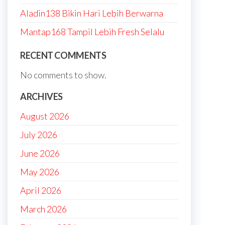
Aladin138 Bikin Hari Lebih Berwarna
Mantap168 Tampil Lebih Fresh Selalu
RECENT COMMENTS
No comments to show.
ARCHIVES
August 2026
July 2026
June 2026
May 2026
April 2026
March 2026