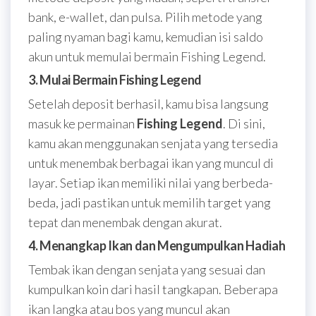
bank, e-wallet, dan pulsa. Pilih metode yang
paling nyaman bagi kamu, kemudian isi saldo
akun untuk memulai bermain Fishing Legend.
3. Mulai Bermain Fishing Legend
Setelah deposit berhasil, kamu bisa langsung
masuk ke permainan
Fishing Legend
. Di sini,
kamu akan menggunakan senjata yang tersedia
untuk menembak berbagai ikan yang muncul di
layar. Setiap ikan memiliki nilai yang berbeda-
beda, jadi pastikan untuk memilih target yang
tepat dan menembak dengan akurat.
4. Menangkap Ikan dan Mengumpulkan Hadiah
Tembak ikan dengan senjata yang sesuai dan
kumpulkan koin dari hasil tangkapan. Beberapa
ikan langka atau bos yang muncul akan