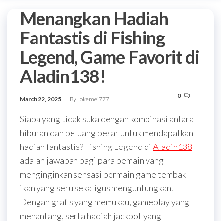
Menangkan Hadiah
Fantastis di Fishing
Legend, Game Favorit di
Aladin138!
0
March 22, 2025
By
okemei777
Siapa yang tidak suka dengan kombinasi antara
hiburan dan peluang besar untuk mendapatkan
hadiah fantastis? Fishing Legend di
Aladin138
adalah jawaban bagi para pemain yang
menginginkan sensasi bermain game tembak
ikan yang seru sekaligus menguntungkan.
Dengan grafis yang memukau, gameplay yang
menantang, serta hadiah jackpot yang