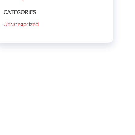
CATEGORIES
Uncategorized