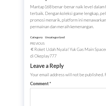
Mantap168 benar-benar naik level dalam
terbaik. Dengan koleksi game lengkap, pe
promosi menarik, platform ini menawarkan
permainan dan meraih kemenangan.
Category
Uncategorized
Post
Previous
PREVIOUS
Roket Udah Nyala! Yuk Gas Main Spac
navigation
Post
di Okeplay777
Leave a Reply
Your email address will not be published.
Comment
*