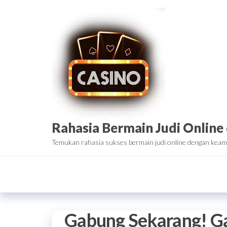
Skip
to
the
content
Rahasia Bermain Judi Onlin
Temukan rahasia sukses bermain judi online dengan keama
Gabung Sekarang! G