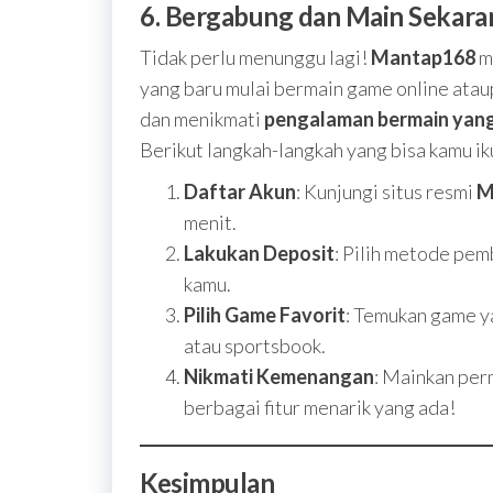
6. Bergabung dan Main Sekara
Tidak perlu menunggu lagi!
Mantap168
m
yang baru mulai bermain game online ata
dan menikmati
pengalaman bermain yang 
Berikut langkah-langkah yang bisa kamu iku
Daftar Akun
: Kunjungi situs resmi
M
menit.
Lakukan Deposit
: Pilih metode pe
kamu.
Pilih Game Favorit
: Temukan game yan
atau sportsbook.
Nikmati Kemenangan
: Mainkan per
berbagai fitur menarik yang ada!
Kesimpulan