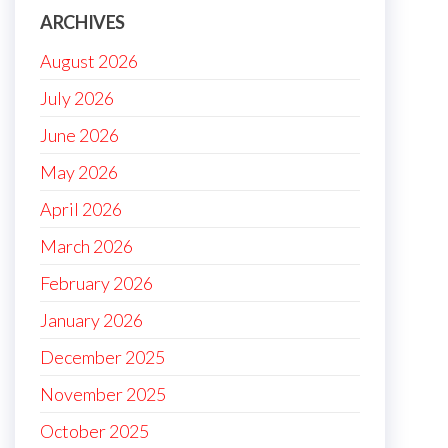
ARCHIVES
August 2026
July 2026
June 2026
May 2026
April 2026
March 2026
February 2026
January 2026
December 2025
November 2025
October 2025