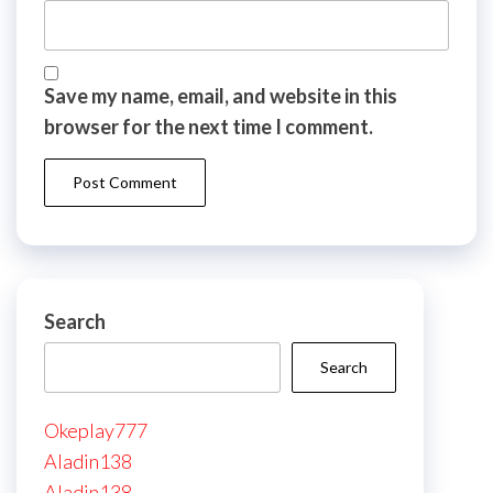
Save my name, email, and website in this
browser for the next time I comment.
Search
Search
Okeplay777
Aladin138
Aladin138