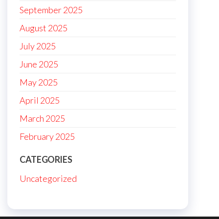
September 2025
August 2025
July 2025
June 2025
May 2025
April 2025
March 2025
February 2025
CATEGORIES
Uncategorized