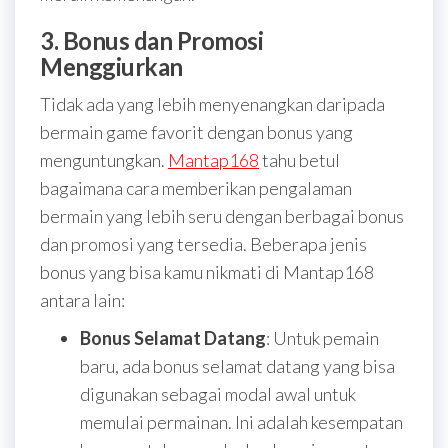
3. Bonus dan Promosi
Menggiurkan
Tidak ada yang lebih menyenangkan daripada
bermain game favorit dengan bonus yang
menguntungkan.
Mantap168
tahu betul
bagaimana cara memberikan pengalaman
bermain yang lebih seru dengan berbagai bonus
dan promosi yang tersedia. Beberapa jenis
bonus yang bisa kamu nikmati di Mantap168
antara lain:
Bonus Selamat Datang
: Untuk pemain
baru, ada bonus selamat datang yang bisa
digunakan sebagai modal awal untuk
memulai permainan. Ini adalah kesempatan