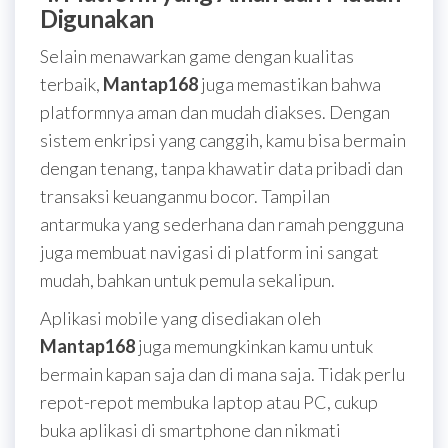
Digunakan
Selain menawarkan game dengan kualitas
terbaik,
Mantap168
juga memastikan bahwa
platformnya aman dan mudah diakses. Dengan
sistem enkripsi yang canggih, kamu bisa bermain
dengan tenang, tanpa khawatir data pribadi dan
transaksi keuanganmu bocor. Tampilan
antarmuka yang sederhana dan ramah pengguna
juga membuat navigasi di platform ini sangat
mudah, bahkan untuk pemula sekalipun.
Aplikasi mobile yang disediakan oleh
Mantap168
juga memungkinkan kamu untuk
bermain kapan saja dan di mana saja. Tidak perlu
repot-repot membuka laptop atau PC, cukup
buka aplikasi di smartphone dan nikmati