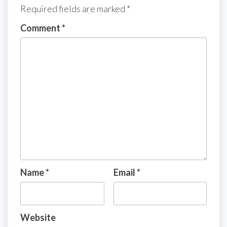
Required fields are marked
*
Comment
*
Name
*
Email
*
Website