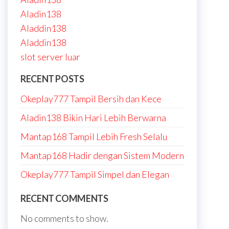
Aladin138
Aladdin138
Aladdin138
slot server luar
RECENT POSTS
Okeplay777 Tampil Bersih dan Kece
Aladin138 Bikin Hari Lebih Berwarna
Mantap168 Tampil Lebih Fresh Selalu
Mantap168 Hadir dengan Sistem Modern
Okeplay777 Tampil Simpel dan Elegan
RECENT COMMENTS
No comments to show.