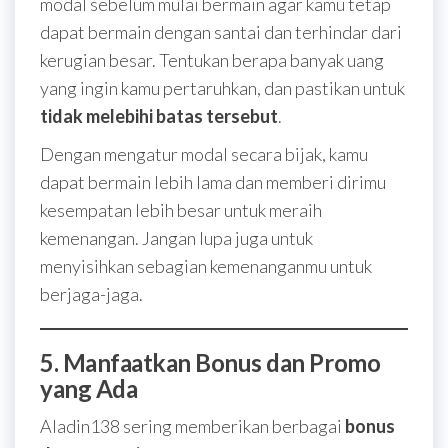
modal sebelum mulai bermain agar kamu tetap
dapat bermain dengan santai dan terhindar dari
kerugian besar. Tentukan berapa banyak uang
yang ingin kamu pertaruhkan, dan pastikan untuk
tidak melebihi batas tersebut
.
Dengan mengatur modal secara bijak, kamu
dapat bermain lebih lama dan memberi dirimu
kesempatan lebih besar untuk meraih
kemenangan. Jangan lupa juga untuk
menyisihkan sebagian kemenanganmu untuk
berjaga-jaga.
5. Manfaatkan Bonus dan Promo
yang Ada
Aladin138 sering memberikan berbagai
bonus