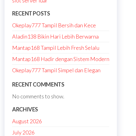
slot server luar
RECENT POSTS
Okeplay777 Tampil Bersih dan Kece
Aladin138 Bikin Hari Lebih Berwarna
Mantap168 Tampil Lebih Fresh Selalu
Mantap168 Hadir dengan Sistem Modern
Okeplay777 Tampil Simpel dan Elegan
RECENT COMMENTS
No comments to show.
ARCHIVES
August 2026
July 2026