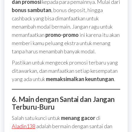
dan promosi
kepada para pemainnya. Mulai dari
bonus sambutan
, bonus deposit, hingga
cashback yang bisa dimanfaatkan untuk
menambah modal bermain. Jangan ragu untuk
memanfaatkan
promo-promo
ini karena itu akan
memberi kamu peluang ekstra untuk menang
tanpa harus menambah banyak modal.
Pastikan untuk mengecek promosi terbaru yang
ditawarkan, dan manfaatkan setiap kesempatan
yang ada untuk
memaksimalkan keuntungan
.
6. Main dengan Santai dan Jangan
Terburu-Buru
Salah satu kunci untuk
menang gacor
di
Aladin138
adalah bermain dengan santai dan