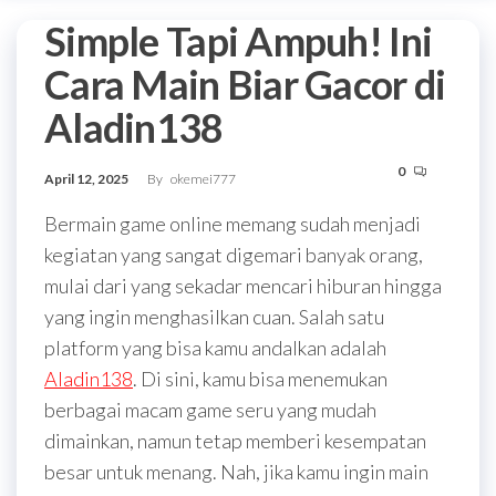
Simple Tapi Ampuh! Ini
Cara Main Biar Gacor di
Aladin138
0
April 12, 2025
By
okemei777
Bermain game online memang sudah menjadi
kegiatan yang sangat digemari banyak orang,
mulai dari yang sekadar mencari hiburan hingga
yang ingin menghasilkan cuan. Salah satu
platform yang bisa kamu andalkan adalah
Aladin138
. Di sini, kamu bisa menemukan
berbagai macam game seru yang mudah
dimainkan, namun tetap memberi kesempatan
besar untuk menang. Nah, jika kamu ingin main