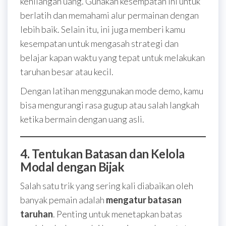
kehilangan uang. Gunakan kesempatan ini untuk
berlatih dan memahami alur permainan dengan
lebih baik. Selain itu, ini juga memberi kamu
kesempatan untuk mengasah strategi dan
belajar kapan waktu yang tepat untuk melakukan
taruhan besar atau kecil.
Dengan latihan menggunakan mode demo, kamu
bisa mengurangi rasa gugup atau salah langkah
ketika bermain dengan uang asli.
4. Tentukan Batasan dan Kelola
Modal dengan Bijak
Salah satu trik yang sering kali diabaikan oleh
banyak pemain adalah
mengatur batasan
taruhan
. Penting untuk menetapkan batas