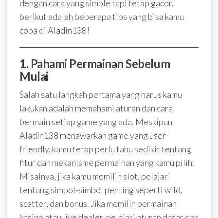
dengan cara yang simple tapi tetap gacor,
berikut adalah beberapa tips yang bisa kamu
coba di Aladin138!
1. Pahami Permainan Sebelum
Mulai
Salah satu langkah pertama yang harus kamu
lakukan adalah memahami aturan dan cara
bermain setiap game yang ada. Meskipun
Aladin138 menawarkan game yang user-
friendly, kamu tetap perlu tahu sedikit tentang
fitur dan mekanisme permainan yang kamu pilih.
Misalnya, jika kamu memilih slot, pelajari
tentang simbol-simbol penting seperti wild,
scatter, dan bonus. Jika memilih permainan
kasino atau live dealer, pelajari aturan dasar dan