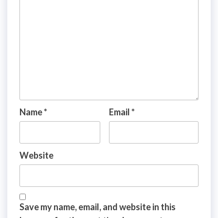
Name
*
Email
*
Website
Save my name, email, and website in this