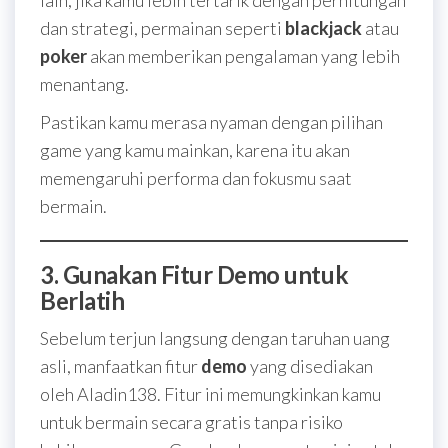
lain, jika kamu lebih tertarik dengan perhitungan
dan strategi, permainan seperti
blackjack
atau
poker
akan memberikan pengalaman yang lebih
menantang.
Pastikan kamu merasa nyaman dengan pilihan
game yang kamu mainkan, karena itu akan
memengaruhi performa dan fokusmu saat
bermain.
3. Gunakan Fitur Demo untuk
Berlatih
Sebelum terjun langsung dengan taruhan uang
asli, manfaatkan fitur
demo
yang disediakan
oleh Aladin138. Fitur ini memungkinkan kamu
untuk bermain secara gratis tanpa risiko