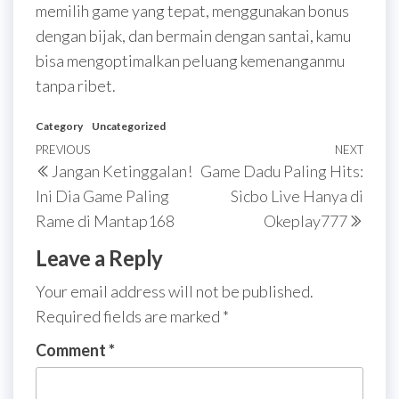
memilih game yang tepat, menggunakan bonus
dengan bijak, dan bermain dengan santai, kamu
bisa mengoptimalkan peluang kemenanganmu
tanpa ribet.
Category
Uncategorized
Post
Previous
PREVIOUS
NEXT
Next
Jangan Ketinggalan!
Game Dadu Paling Hits:
navigation
Post
Post
Ini Dia Game Paling
Sicbo Live Hanya di
Rame di Mantap168
Okeplay777
Leave a Reply
Your email address will not be published.
Required fields are marked
*
Comment
*