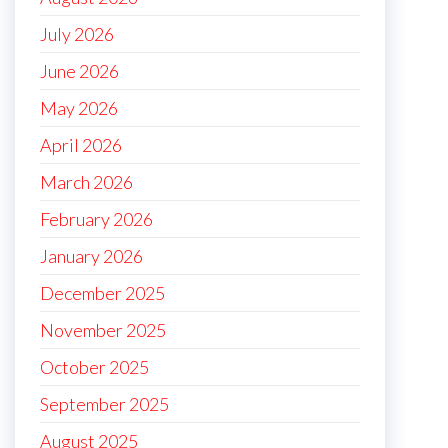
July 2026
June 2026
May 2026
April 2026
March 2026
February 2026
January 2026
December 2025
November 2025
October 2025
September 2025
August 2025