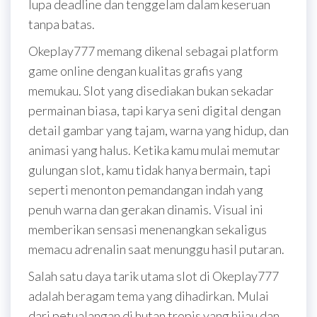
lupa deadline dan tenggelam dalam keseruan
tanpa batas.
Okeplay777 memang dikenal sebagai platform
game online dengan kualitas grafis yang
memukau. Slot yang disediakan bukan sekadar
permainan biasa, tapi karya seni digital dengan
detail gambar yang tajam, warna yang hidup, dan
animasi yang halus. Ketika kamu mulai memutar
gulungan slot, kamu tidak hanya bermain, tapi
seperti menonton pemandangan indah yang
penuh warna dan gerakan dinamis. Visual ini
memberikan sensasi menenangkan sekaligus
memacu adrenalin saat menunggu hasil putaran.
Salah satu daya tarik utama slot di Okeplay777
adalah beragam tema yang dihadirkan. Mulai
dari petualangan di hutan tropis yang hijau dan