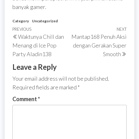
banyak gamer.
Category
Uncategorized
Post
Previous
PREVIOUS
NEXT
Next
Waktunya Chill dan
Mantap168 Penuh Aksi
navigation
Post
Post
Menang di Ice Pop
dengan Gerakan Super
Party Aladin138
Smooth
Leave a Reply
Your email address will not be published.
Required fields are marked
*
Comment
*