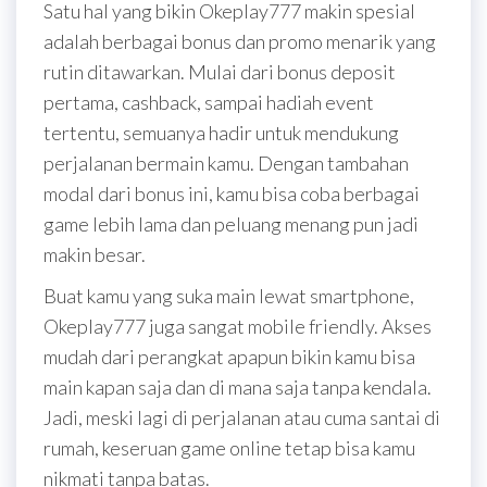
Satu hal yang bikin Okeplay777 makin spesial
adalah berbagai bonus dan promo menarik yang
rutin ditawarkan. Mulai dari bonus deposit
pertama, cashback, sampai hadiah event
tertentu, semuanya hadir untuk mendukung
perjalanan bermain kamu. Dengan tambahan
modal dari bonus ini, kamu bisa coba berbagai
game lebih lama dan peluang menang pun jadi
makin besar.
Buat kamu yang suka main lewat smartphone,
Okeplay777 juga sangat mobile friendly. Akses
mudah dari perangkat apapun bikin kamu bisa
main kapan saja dan di mana saja tanpa kendala.
Jadi, meski lagi di perjalanan atau cuma santai di
rumah, keseruan game online tetap bisa kamu
nikmati tanpa batas.