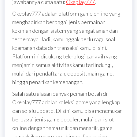
jawabannya cuma satu:
Okeplay777
.
Okeplay777 adalah platform game online yang
menghadirkan berbagai jenis permainan
kekinian dengan sistem yang sangat aman dan
terpercaya. Jadi, kamu nggak perlu ragu soal
keamanan data dan transaksi kamu di sini.
Platform ini didukung teknologi canggih yang
menjamin semua aktivitas kamu terlindungi,
mulai dari pendaftaran, deposit, main game,
hingga penarikan kemenangan.
Salah satu alasan banyak pemain betah di
Okeplay777 adalah koleksi game yang lengkap
dan selalu update. Di sini kamu bisa menemukan
berbagai jenis game populer, mulai dari slot
online dengan tema unik dan menarik, game
tembak ikan yang seru, hingga live casino