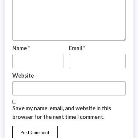
Name
*
Email
*
Website
Save my name, email, and website in this
browser for the next time I comment.