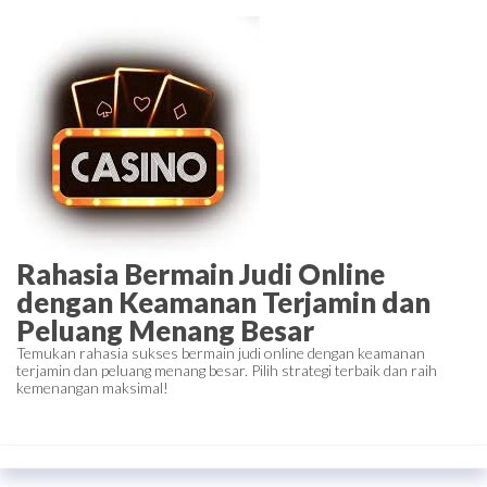
Skip
to
the
content
Rahasia Bermain Judi Online
dengan Keamanan Terjamin dan
Peluang Menang Besar
Temukan rahasia sukses bermain judi online dengan keamanan
terjamin dan peluang menang besar. Pilih strategi terbaik dan raih
kemenangan maksimal!