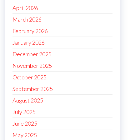
April 2026
March 2026
February 2026
January 2026
December 2025
November 2025
October 2025
September 2025
August 2025
July 2025
June 2025
May 2025