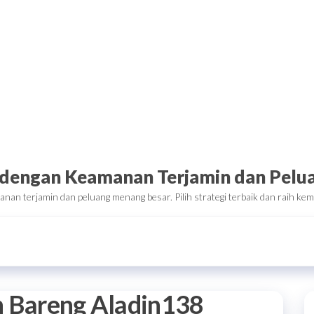
e dengan Keamanan Terjamin dan Pel
nan terjamin dan peluang menang besar. Pilih strategi terbaik dan raih k
n Bareng Aladin138