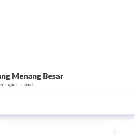
uang Menang Besar
emenangan maksimal!