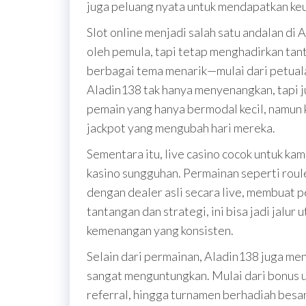
juga peluang nyata untuk mendapatkan keu
Slot online menjadi salah satu andalan d
oleh pemula, tapi tetap menghadirkan ta
berbagai tema menarik—mulai dari petuala
Aladin138 tak hanya menyenangkan, tapi 
pemain yang hanya bermodal kecil, namun 
jackpot yang mengubah hari mereka.
Sementara itu, live casino cocok untuk ka
kasino sungguhan. Permainan seperti roulet
dengan dealer asli secara live, membuat p
tantangan dan strategi, ini bisa jadi jalu
kemenangan yang konsisten.
Selain dari permainan, Aladin138 juga m
sangat menguntungkan. Mulai dari bonus u
referral, hingga turnamen berhadiah besa