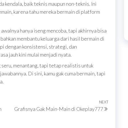
a kendala, baik teknis maupun non-teknis. Ini
main, karena tahu mereka bermain di platform
 awalnya hanya iseng mencoba, tapi akhirnya bisa
 bahkan membantu keluarga dari hasil bermain di
api dengan konsistensi, strategi, dan
sa jauh kini mulai menjadi nyata.
 seru, menantang, tapi tetap realistis untuk
jawabannya. Di sini, kamu gak cuma bermain, tapi
a.
NEXT
Next
h
Grafisnya Gak Main-Main di Okeplay777
Post