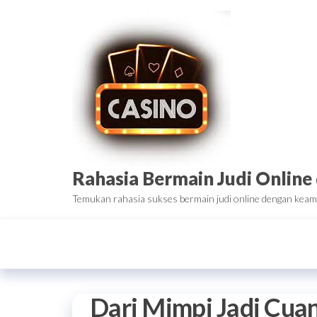
Skip
to
the
content
Rahasia Bermain Judi Onlin
Temukan rahasia sukses bermain judi online dengan keama
Dari Mimpi Jadi Cua