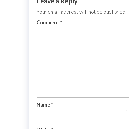
Leave a Reply
Your email address will not be published.
Comment
*
Name
*