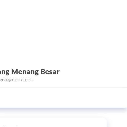
uang Menang Besar
emenangan maksimal!