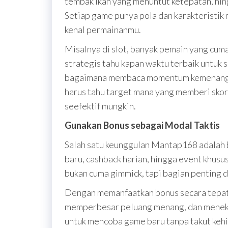
tembak ikan yang menuntut ketepatan, hing
Setiap game punya pola dan karakteristik
kenal permainanmu.
Misalnya di slot, banyak pemain yang cuma
strategis tahu kapan waktu terbaik untuk s
bagaimana membaca momentum kemenangan.
harus tahu target mana yang memberi sko
seefektif mungkin.
Gunakan Bonus sebagai Modal Taktis
Salah satu keunggulan Mantap168 adalah 
baru, cashback harian, hingga event khusus
bukan cuma gimmick, tapi bagian penting d
Dengan memanfaatkan bonus secara tepat
memperbesar peluang menang, dan menekan
untuk mencoba game baru tanpa takut kehi