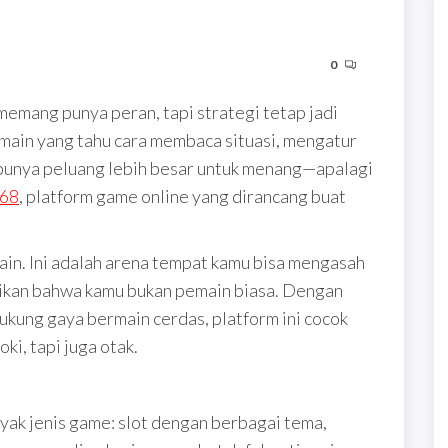
0
emang punya peran, tapi strategi tetap jadi
main yang tahu cara membaca situasi, mengatur
 punya peluang lebih besar untuk menang—apalagi
68
, platform game online yang dirancang buat
n. Ini adalah arena tempat kamu bisa mengasah
tikan bahwa kamu bukan pemain biasa. Dengan
ukung gaya bermain cerdas, platform ini cocok
i, tapi juga otak.
k jenis game: slot dengan berbagai tema,