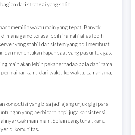
bagian dari strategi yang solid.
rhana memilih waktu main yang tepat. Banyak
i mana game terasa lebih “ramah” alias lebih
erver yang stabil dan sistem yang adil membuat
n dan menentukan kapan saat yang pas untuk gas.
ing main akan lebih peka terhadap pola dan irama
i permainan kamu dari waktu ke waktu. Lama-lama,
kompetisi yang bisa jadi ajang unjuk gigi para
untungan yang berbicara, tapi juga konsistensi,
ahnya? Gak main-main. Selain uang tunai, kamu
yer di komunitas.