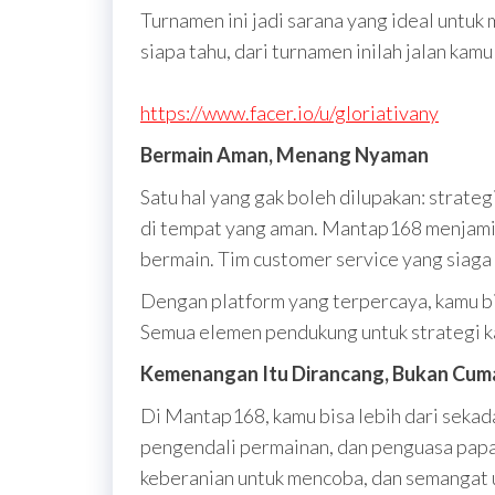
Turnamen ini jadi sarana yang ideal untuk
siapa tahu, dari turnamen inilah jalan kamu
https://www.facer.io/u/gloriativany
Bermain Aman, Menang Nyaman
Satu hal yang gak boleh dilupakan: strateg
di tempat yang aman. Mantap168 menjamin
bermain. Tim customer service yang siaga
Dengan platform yang terpercaya, kamu bi
Semua elemen pendukung untuk strategi k
Kemenangan Itu Dirancang, Bukan Cum
Di Mantap168, kamu bisa lebih dari sekadar
pengendali permainan, dan penguasa papa
keberanian untuk mencoba, dan semangat u