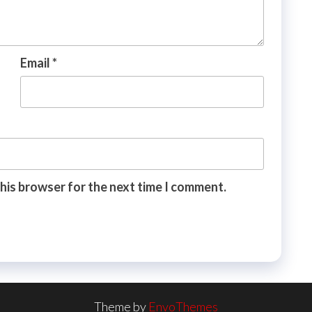
Email
*
this browser for the next time I comment.
Theme by
EnvoThemes