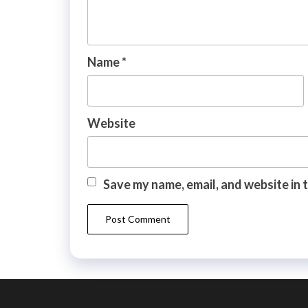
Name
*
Website
Save my name, email, and website in 