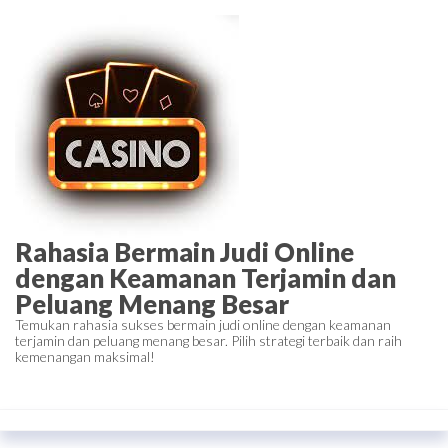
Skip
to
the
content
Rahasia Bermain Judi Online
dengan Keamanan Terjamin dan
Peluang Menang Besar
Temukan rahasia sukses bermain judi online dengan keamanan
terjamin dan peluang menang besar. Pilih strategi terbaik dan raih
kemenangan maksimal!