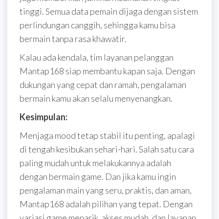
tinggi. Semua data pemain dijaga dengan sistem
perlindungan canggih, sehingga kamu bisa
bermain tanpa rasa khawatir.
Kalau ada kendala, tim layanan pelanggan
Mantap168 siap membantu kapan saja. Dengan
dukungan yang cepat dan ramah, pengalaman
bermain kamu akan selalu menyenangkan.
Kesimpulan:
Menjaga mood tetap stabil itu penting, apalagi
di tengah kesibukan sehari-hari. Salah satu cara
paling mudah untuk melakukannya adalah
dengan bermain game. Dan jika kamu ingin
pengalaman main yang seru, praktis, dan aman,
Mantap168 adalah pilihan yang tepat. Dengan
variasi game menarik, akses mudah, dan layanan