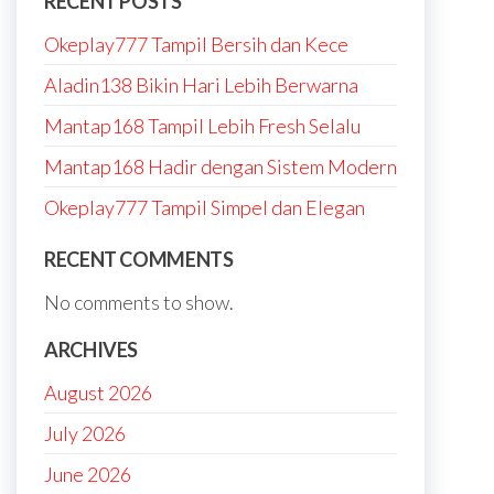
RECENT POSTS
Okeplay777 Tampil Bersih dan Kece
Aladin138 Bikin Hari Lebih Berwarna
Mantap168 Tampil Lebih Fresh Selalu
Mantap168 Hadir dengan Sistem Modern
Okeplay777 Tampil Simpel dan Elegan
RECENT COMMENTS
No comments to show.
ARCHIVES
August 2026
July 2026
June 2026