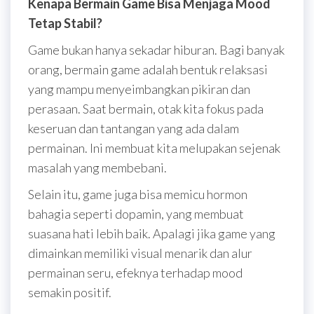
Kenapa Bermain Game Bisa Menjaga Mood
Tetap Stabil?
Game bukan hanya sekadar hiburan. Bagi banyak
orang, bermain game adalah bentuk relaksasi
yang mampu menyeimbangkan pikiran dan
perasaan. Saat bermain, otak kita fokus pada
keseruan dan tantangan yang ada dalam
permainan. Ini membuat kita melupakan sejenak
masalah yang membebani.
Selain itu, game juga bisa memicu hormon
bahagia seperti dopamin, yang membuat
suasana hati lebih baik. Apalagi jika game yang
dimainkan memiliki visual menarik dan alur
permainan seru, efeknya terhadap mood
semakin positif.