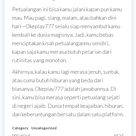
Petualangan ini bisa kamu jalani kapan pun kamu
mau. Mau pagi, siang, malam, atau bahkan dini
hari—Okeplay777 selalu siap menyambut kamu
kembali ke dunia magisnya. Jadi, kamu bebas
menciptakan kisah petualanganmu sendiri,
kapan saja kamu merasa butuh pelarian dari
rutinitas yang monoton.
Akhirnya, kalau kamu lagi merasa jenuh, suntuk,
atau cuma butuh hiburan yang beda dari
biasanya, Okeplay777 adalah jawabannya. Di
sini, kamu bisa merasa seperti petualang sejati
di negeri ajaib. Dunia tempat keajaiban, hiburan,
dan keberuntungan bersatu dalam satu platform.
Category
Uncategorized