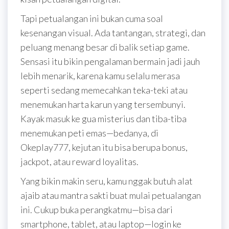
Tapi petualangan ini bukan cuma soal
kesenangan visual. Ada tantangan, strategi, dan
peluang menang besar di balik setiap game.
Sensasi itu bikin pengalaman bermain jadi jauh
lebih menarik, karena kamu selalu merasa
seperti sedang memecahkan teka-teki atau
menemukan harta karun yang tersembunyi.
Kayak masuk ke gua misterius dan tiba-tiba
menemukan peti emas—bedanya, di
Okeplay777, kejutan itu bisa berupa bonus,
jackpot, atau reward loyalitas.
Yang bikin makin seru, kamu nggak butuh alat
ajaib atau mantra sakti buat mulai petualangan
ini. Cukup buka perangkatmu—bisa dari
smartphone, tablet, atau laptop—login ke