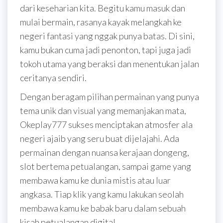
dari keseharian kita. Begitu kamu masuk dan
mulai bermain, rasanya kayak melangkah ke
negeri fantasi yang nggak punya batas. Di sini,
kamu bukan cuma jadi penonton, tapi juga jadi
tokoh utama yang beraksi dan menentukan jalan
ceritanya sendiri.
Dengan beragam pilihan permainan yang punya
tema unik dan visual yang memanjakan mata,
Okeplay777 sukses menciptakan atmosfer ala
negeri ajaib yang seru buat dijelajahi. Ada
permainan dengan nuansa kerajaan dongeng,
slot bertema petualangan, sampai game yang
membawa kamu ke dunia mistis atau luar
angkasa. Tiap klik yang kamu lakukan seolah
membawa kamu ke babak baru dalam sebuah
kisah petualangan digital.