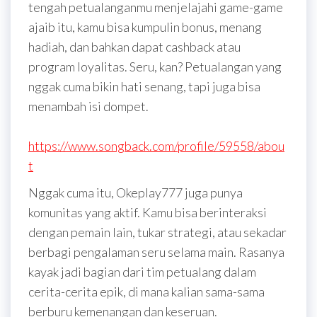
tengah petualanganmu menjelajahi game-game
ajaib itu, kamu bisa kumpulin bonus, menang
hadiah, dan bahkan dapat cashback atau
program loyalitas. Seru, kan? Petualangan yang
nggak cuma bikin hati senang, tapi juga bisa
menambah isi dompet.
https://www.songback.com/profile/59558/abou
t
Nggak cuma itu, Okeplay777 juga punya
komunitas yang aktif. Kamu bisa berinteraksi
dengan pemain lain, tukar strategi, atau sekadar
berbagi pengalaman seru selama main. Rasanya
kayak jadi bagian dari tim petualang dalam
cerita-cerita epik, di mana kalian sama-sama
berburu kemenangan dan keseruan.