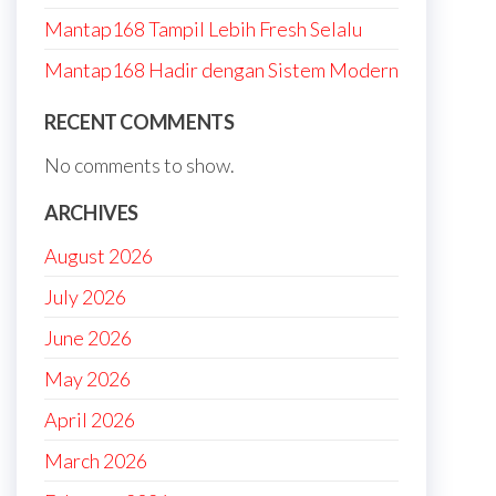
Mantap168 Tampil Lebih Fresh Selalu
Mantap168 Hadir dengan Sistem Modern
RECENT COMMENTS
No comments to show.
ARCHIVES
August 2026
July 2026
June 2026
May 2026
April 2026
March 2026