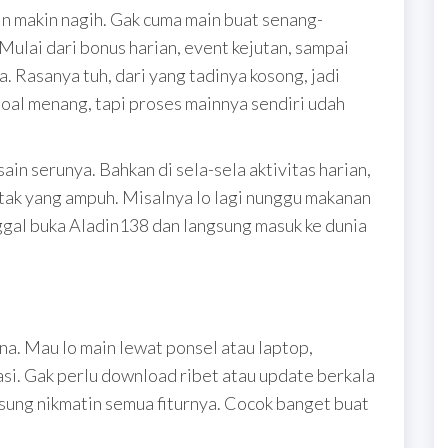
kin makin nagih. Gak cuma main buat senang-
Mulai dari bonus harian, event kejutan, sampai
. Rasanya tuh, dari yang tadinya kosong, jadi
soal menang, tapi proses mainnya sendiri udah
in serunya. Bahkan di sela-sela aktivitas harian,
otak yang ampuh. Misalnya lo lagi nunggu makanan
inggal buka Aladin138 dan langsung masuk ke dunia
a. Mau lo main lewat ponsel atau laptop,
i. Gak perlu download ribet atau update berkala
gsung nikmatin semua fiturnya. Cocok banget buat