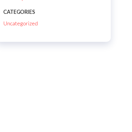
CATEGORIES
Uncategorized