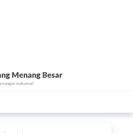
uang Menang Besar
emenangan maksimal!