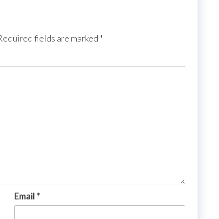
Required fields are marked
*
Email
*