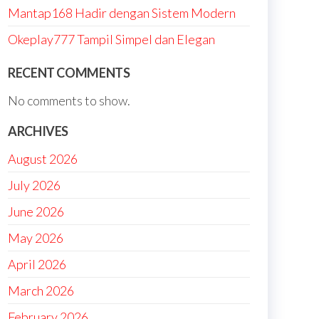
Mantap168 Hadir dengan Sistem Modern
Okeplay777 Tampil Simpel dan Elegan
RECENT COMMENTS
No comments to show.
ARCHIVES
August 2026
July 2026
June 2026
May 2026
April 2026
March 2026
February 2026