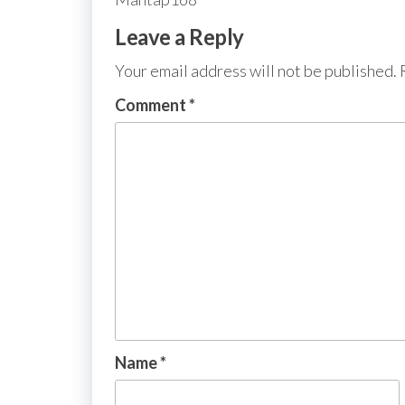
Leave a Reply
Your email address will not be published.
Comment
*
Name
*