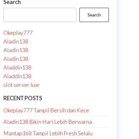
Search
Search
Okeplay777
Aladin138
Aladin138
Aladin138
Aladdin138
Aladdin138
slot server luar
RECENT POSTS
Okeplay777 Tampil Bersih dan Kece
Aladin138 Bikin Hari Lebih Berwarna
Mantap168 Tampil Lebih Fresh Selalu