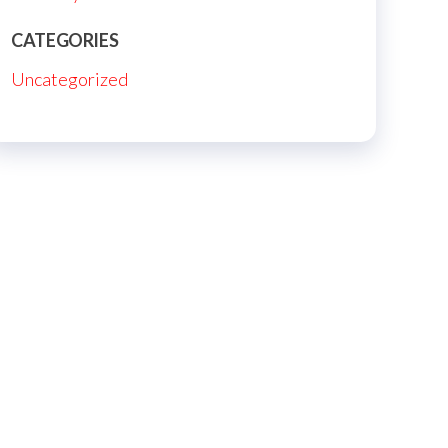
CATEGORIES
Uncategorized