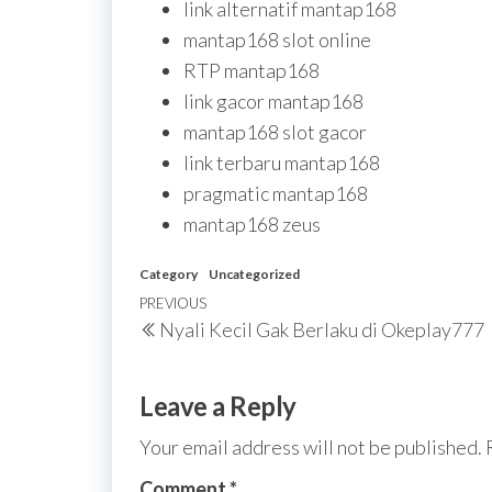
link alternatif mantap168
mantap168 slot online
RTP mantap168
link gacor mantap168
mantap168 slot gacor
link terbaru mantap168
pragmatic mantap168
mantap168 zeus
Category
Uncategorized
Post
Previous
PREVIOUS
Nyali Kecil Gak Berlaku di Okeplay777
navigation
Post
Leave a Reply
Your email address will not be published.
Comment
*