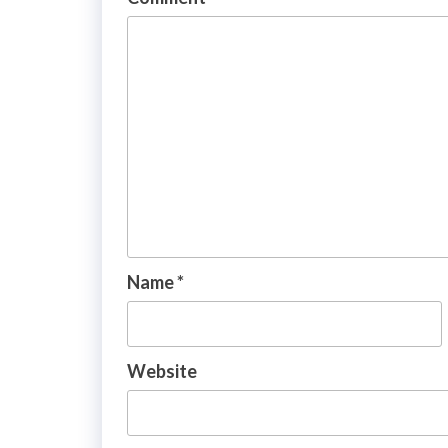
Name
*
Website