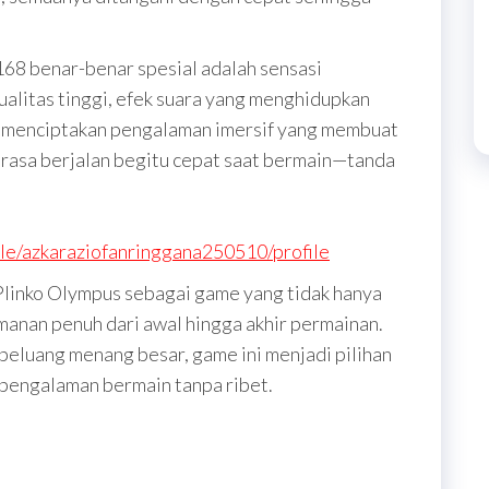
8 benar-benar spesial adalah sensasi
ualitas tinggi, efek suara yang menghidupkan
il menciptakan pengalaman imersif yang membuat
terasa berjalan begitu cepat saat bermain—tanda
ile/azkaraziofanringgana250510/profile
linko Olympus sebagai game yang tidak hanya
anan penuh dari awal hingga akhir permainan.
peluang menang besar, game ini menjadi pilihan
 pengalaman bermain tanpa ribet.