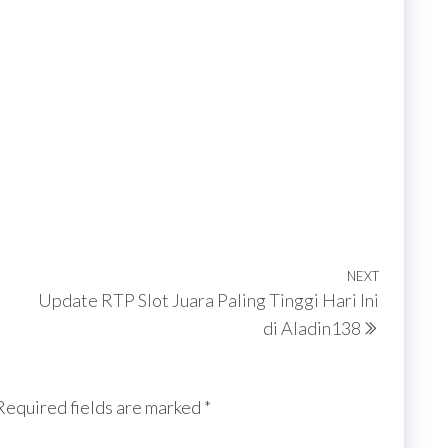
NEXT
Next
Update RTP Slot Juara Paling Tinggi Hari Ini
Post
di Aladin138
Required fields are marked
*