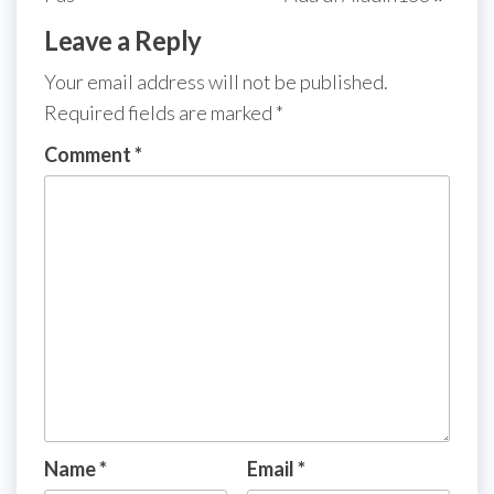
Leave a Reply
Your email address will not be published.
Required fields are marked
*
Comment
*
Name
*
Email
*