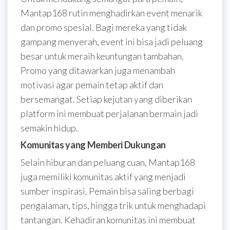
Mantap168 rutin menghadirkan event menarik
dan promo spesial. Bagi mereka yang tidak
gampang menyerah, event ini bisa jadi peluang
besar untuk meraih keuntungan tambahan.
Promo yang ditawarkan juga menambah
motivasi agar pemain tetap aktif dan
bersemangat. Setiap kejutan yang diberikan
platform ini membuat perjalanan bermain jadi
semakin hidup.
Komunitas yang Memberi Dukungan
Selain hiburan dan peluang cuan, Mantap168
juga memiliki komunitas aktif yang menjadi
sumber inspirasi. Pemain bisa saling berbagi
pengalaman, tips, hingga trik untuk menghadapi
tantangan. Kehadiran komunitas ini membuat