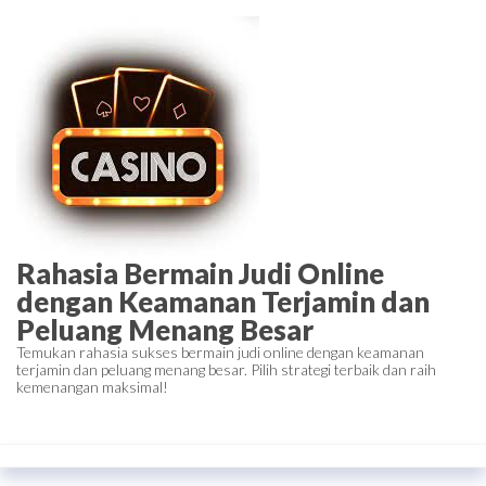
Skip
to
the
content
Rahasia Bermain Judi Online
dengan Keamanan Terjamin dan
Peluang Menang Besar
Temukan rahasia sukses bermain judi online dengan keamanan
terjamin dan peluang menang besar. Pilih strategi terbaik dan raih
kemenangan maksimal!