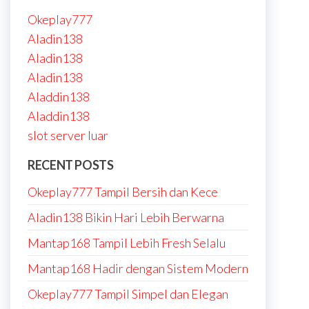
Okeplay777
Aladin138
Aladin138
Aladin138
Aladdin138
Aladdin138
slot server luar
RECENT POSTS
Okeplay777 Tampil Bersih dan Kece
Aladin138 Bikin Hari Lebih Berwarna
Mantap168 Tampil Lebih Fresh Selalu
Mantap168 Hadir dengan Sistem Modern
Okeplay777 Tampil Simpel dan Elegan