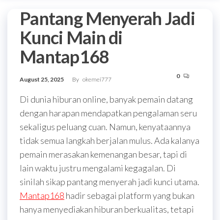
Pantang Menyerah Jadi
Kunci Main di
Mantap168
0
August 25, 2025
By
okemei777
Di dunia hiburan online, banyak pemain datang
dengan harapan mendapatkan pengalaman seru
sekaligus peluang cuan. Namun, kenyataannya
tidak semua langkah berjalan mulus. Ada kalanya
pemain merasakan kemenangan besar, tapi di
lain waktu justru mengalami kegagalan. Di
sinilah sikap pantang menyerah jadi kunci utama.
Mantap168
hadir sebagai platform yang bukan
hanya menyediakan hiburan berkualitas, tetapi