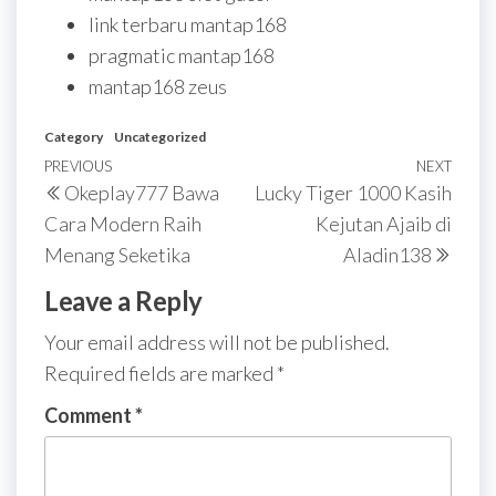
link terbaru mantap168
pragmatic mantap168
mantap168 zeus
Category
Uncategorized
Post
Previous
PREVIOUS
NEXT
Next
Okeplay777 Bawa
Lucky Tiger 1000 Kasih
navigation
Post
Post
Cara Modern Raih
Kejutan Ajaib di
Menang Seketika
Aladin138
Leave a Reply
Your email address will not be published.
Required fields are marked
*
Comment
*