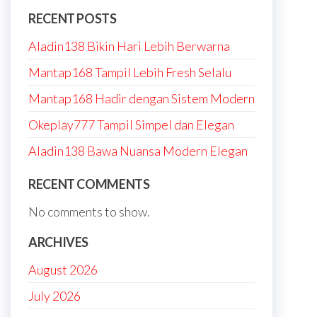
RECENT POSTS
Aladin138 Bikin Hari Lebih Berwarna
Mantap168 Tampil Lebih Fresh Selalu
Mantap168 Hadir dengan Sistem Modern
Okeplay777 Tampil Simpel dan Elegan
Aladin138 Bawa Nuansa Modern Elegan
RECENT COMMENTS
No comments to show.
ARCHIVES
August 2026
July 2026