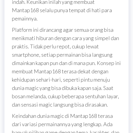
indah. Keunikan inilah yang membuat
Mantap168 selalu punya tempat di hati para
pemainnya.
Platform ini dirancang agar semua orang bisa
menikmati hiburan dengan cara yang simpel dan
praktis. Tidak perlu repot, cukup lewat
smartphone, setiap permainan bisa langsung
dimainkan kapan pun dan di mana pun. Konsep ini
membuat Mantap168 terasa dekat dengan
kehidupan sehari-hari, seperti pintu menuju
dunia magic yang bisa dibuka kapan saja. Saat
bosan melanda, cukup beberapa sentuhan layar,
dan sensasi magic langsung bisa dirasakan.
Keindahan dunia magic di Mantap168 terasa
dari variasi permainannya yang lengkap. Ada
banyak pilihan game dengan tema, karakter, dan