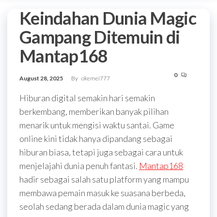
Keindahan Dunia Magic
Gampang Ditemuin di
Mantap168
0
August 28, 2025
By
okemei777
Hiburan digital semakin hari semakin
berkembang, memberikan banyak pilihan
menarik untuk mengisi waktu santai. Game
online kini tidak hanya dipandang sebagai
hiburan biasa, tetapi juga sebagai cara untuk
menjelajahi dunia penuh fantasi.
Mantap168
hadir sebagai salah satu platform yang mampu
membawa pemain masuk ke suasana berbeda,
seolah sedang berada dalam dunia magic yang