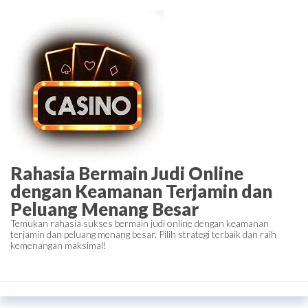
Skip
to
the
content
Rahasia Bermain Judi Online
dengan Keamanan Terjamin dan
Peluang Menang Besar
Temukan rahasia sukses bermain judi online dengan keamanan
terjamin dan peluang menang besar. Pilih strategi terbaik dan raih
kemenangan maksimal!