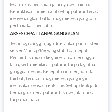
lebih fokus menikmati jalannya permainan.
Kepraktisan ini membuat setiap putaran terasa
menyenangkan, bahkan bagi mereka yang baru
pertama kali mencoba.
AKSES CEPAT TANPA GANGGUAN
Teknologi canggih juga diterapkan pada sistem
server Mantap168 yang stabil dan cepat.
Pemain bisa masuk ke game tanpa menunggu
lama, serta menikmati putaran tanpa lag atau
gangguan teknis. Kecepatan ini menjadi nilai
tambah, terutama bagi mereka yang ingin
merasakan sensasi real-time. Setiap detik jadi
berharga, karena putaran bisa berjalan lancar
tanpa hambatan.