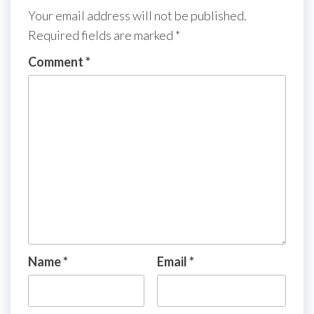
Your email address will not be published.
Required fields are marked
*
Comment
*
Name
*
Email
*