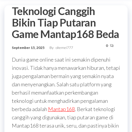
Teknologi Canggih
Bikin Tiap Putaran
Game Mantap168 Beda
0
September 15, 2025
By
okemei777
Dunia game online saat ini semakin dipenuhi
inovasi. Tidak hanya menawarkan hiburan, tetapi
juga pengalaman bermain yang semakin nyata
dan menyenangkan. Salah satu platform yang
berhasil memanfaatkan perkembangan
teknologi untuk menghadirkan pengalaman
berbeda adalah
Mantap168
. Berkat teknologi
canggih yang digunakan, tiap putaran game di
Mantap168 terasa unik, seru, dan pastinya bikin