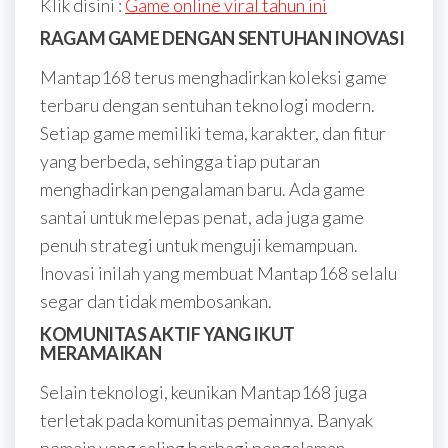
Klik disini :
Game online viral tahun ini
RAGAM GAME DENGAN SENTUHAN INOVASI
Mantap168 terus menghadirkan koleksi game
terbaru dengan sentuhan teknologi modern.
Setiap game memiliki tema, karakter, dan fitur
yang berbeda, sehingga tiap putaran
menghadirkan pengalaman baru. Ada game
santai untuk melepas penat, ada juga game
penuh strategi untuk menguji kemampuan.
Inovasi inilah yang membuat Mantap168 selalu
segar dan tidak membosankan.
KOMUNITAS AKTIF YANG IKUT
MERAMAIKAN
Selain teknologi, keunikan Mantap168 juga
terletak pada komunitas pemainnya. Banyak