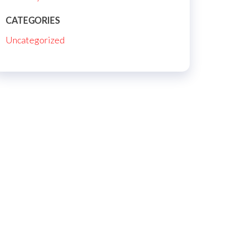
CATEGORIES
Uncategorized