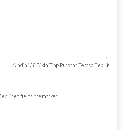
NEXT
Next
Aladin138 Bikin Tiap Putaran Terasa Real
Post
Required fields are marked
*