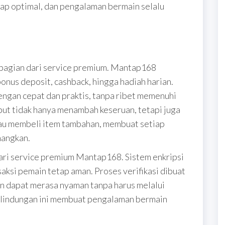
ap optimal, dan pengalaman bermain selalu
 bagian dari service premium. Mantap168
onus deposit, cashback, hingga hadiah harian.
ngan cepat dan praktis, tanpa ribet memenuhi
ut tidak hanya menambah keseruan, tetapi juga
au membeli item tambahan, membuat setiap
nangkan.
ari service premium Mantap168. Sistem enkripsi
aksi pemain tetap aman. Proses verifikasi dibuat
n dapat merasa nyaman tanpa harus melalui
lindungan ini membuat pengalaman bermain