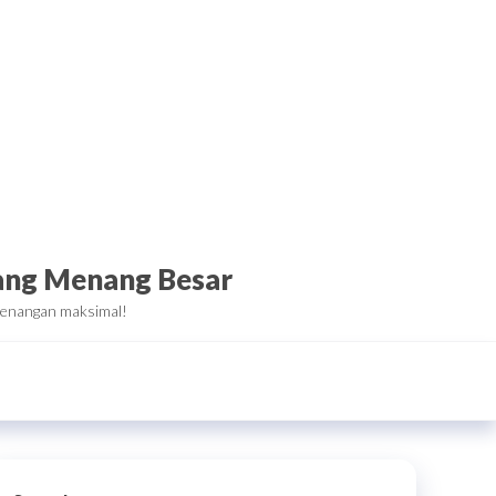
uang Menang Besar
emenangan maksimal!