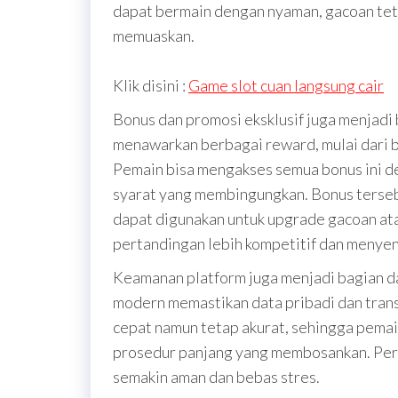
dapat bermain dengan nyaman, gacoan tet
memuaskan.
Klik disini :
Game slot cuan langsung cair
Bonus dan promosi eksklusif juga menjadi
menawarkan berbagai reward, mulai dari b
Pemain bisa mengakses semua bonus ini de
syarat yang membingungkan. Bonus terseb
dapat digunakan untuk upgrade gacoan at
pertandingan lebih kompetitif dan menye
Keamanan platform juga menjadi bagian d
modern memastikan data pribadi dan trans
cepat namun tetap akurat, sehingga pemai
prosedur panjang yang membosankan. Per
semakin aman dan bebas stres.