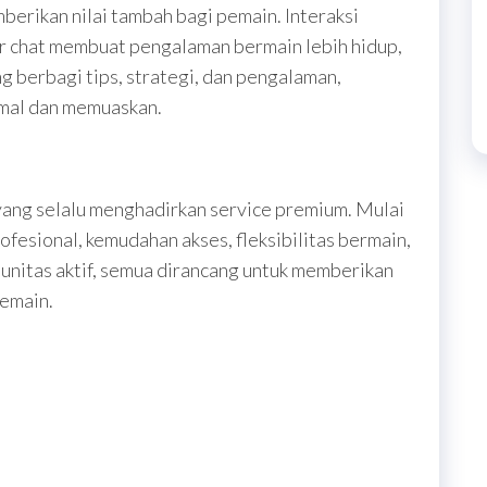
berikan nilai tambah bagi pemain. Interaksi
tur chat membuat pengalaman bermain lebih hidup,
ng berbagi tips, strategi, dan pengalaman,
imal dan memuaskan.
ang selalu menghadirkan service premium. Mulai
ofesional, kemudahan akses, fleksibilitas bermain,
unitas aktif, semua dirancang untuk memberikan
pemain.