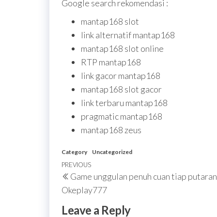
Google search rekomendasi :
mantap168 slot
link alternatif mantap168
mantap168 slot online
RTP mantap168
link gacor mantap168
mantap168 slot gacor
link terbaru mantap168
pragmatic mantap168
mantap168 zeus
Category
Uncategorized
Post
Previous
PREVIOUS
Game unggulan penuh cuan tiap putaran
navigation
Post
Okeplay777
Leave a Reply