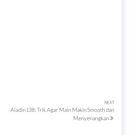
NEXT
Next
Aladin138: Trik Agar Main Makin Smooth dan
Post
Menyenangkan