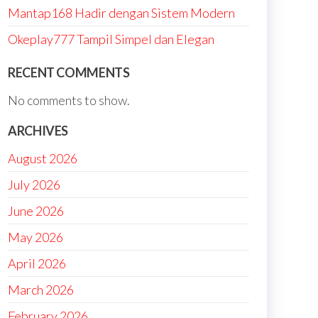
Mantap168 Hadir dengan Sistem Modern
Okeplay777 Tampil Simpel dan Elegan
RECENT COMMENTS
No comments to show.
ARCHIVES
August 2026
July 2026
June 2026
May 2026
April 2026
March 2026
February 2026