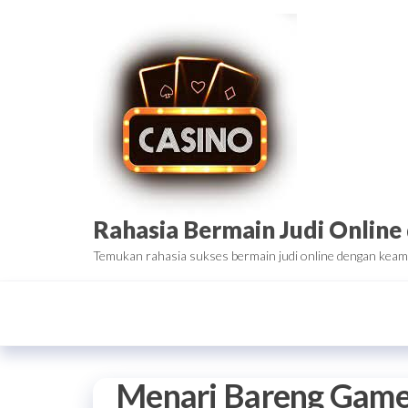
Skip
to
the
content
Rahasia Bermain Judi Onlin
Temukan rahasia sukses bermain judi online dengan keama
Menari Bareng Game 