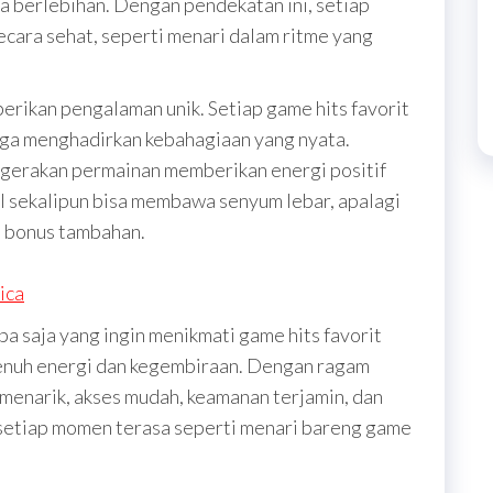
 berlebihan. Dengan pendekatan ini, setiap
ecara sehat, seperti menari dalam ritme yang
ikan pengalaman unik. Setiap game hits favorit
juga menghadirkan kebahagiaan yang nyata.
p gerakan permainan memberikan energi positif
l sekalipun bisa membawa senyum lebar, apalagi
u bonus tambahan.
ica
a saja yang ingin menikmati game hits favorit
enuh energi dan kegembiraan. Dengan ragam
menarik, akses mudah, keamanan terjamin, dan
setiap momen terasa seperti menari bareng game