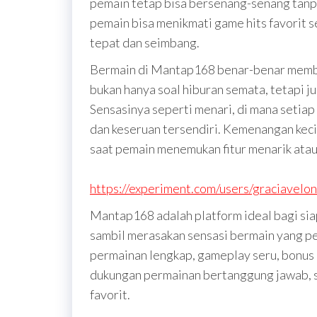
pemain tetap bisa bersenang-senang tanpa
pemain bisa menikmati game hits favorit s
tepat dan seimbang.
Bermain di Mantap168 benar-benar member
bukan hanya soal hiburan semata, tetapi 
Sensasinya seperti menari, di mana setia
dan keseruan tersendiri. Kemenangan keci
saat pemain menemukan fitur menarik ata
https://experiment.com/users/graciavelon
Mantap168 adalah platform ideal bagi siap
sambil merasakan sensasi bermain yang p
permainan lengkap, gameplay seru, bonus 
dukungan permainan bertanggung jawab, 
favorit.