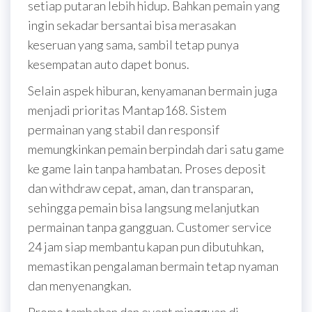
setiap putaran lebih hidup. Bahkan pemain yang
ingin sekadar bersantai bisa merasakan
keseruan yang sama, sambil tetap punya
kesempatan auto dapet bonus.
Selain aspek hiburan, kenyamanan bermain juga
menjadi prioritas Mantap168. Sistem
permainan yang stabil dan responsif
memungkinkan pemain berpindah dari satu game
ke game lain tanpa hambatan. Proses deposit
dan withdraw cepat, aman, dan transparan,
sehingga pemain bisa langsung melanjutkan
permainan tanpa gangguan. Customer service
24 jam siap membantu kapan pun dibutuhkan,
memastikan pengalaman bermain tetap nyaman
dan menyenangkan.