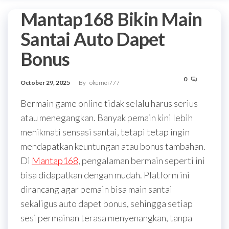
Mantap168 Bikin Main
Santai Auto Dapet
Bonus
0
October 29, 2025
By
okemei777
Bermain game online tidak selalu harus serius
atau menegangkan. Banyak pemain kini lebih
menikmati sensasi santai, tetapi tetap ingin
mendapatkan keuntungan atau bonus tambahan.
Di
Mantap168
, pengalaman bermain seperti ini
bisa didapatkan dengan mudah. Platform ini
dirancang agar pemain bisa main santai
sekaligus auto dapet bonus, sehingga setiap
sesi permainan terasa menyenangkan, tanpa