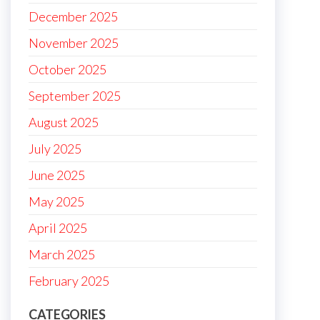
December 2025
November 2025
October 2025
September 2025
August 2025
July 2025
June 2025
May 2025
April 2025
March 2025
February 2025
CATEGORIES