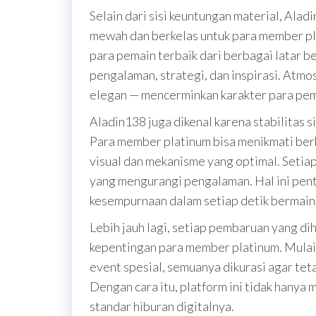
Selain dari sisi keuntungan material, Ala
mewah dan berkelas untuk para member pl
para pemain terbaik dari berbagai latar b
pengalaman, strategi, dan inspirasi. Atmo
elegan — mencerminkan karakter para pema
Aladin138 juga dikenal karena stabilitas 
Para member platinum bisa menikmati ber
visual dan mekanisme yang optimal. Setia
yang mengurangi pengalaman. Hal ini pent
kesempurnaan dalam setiap detik bermain
Lebih jauh lagi, setiap pembaruan yang d
kepentingan para member platinum. Mulai
event spesial, semuanya dikurasi agar teta
Dengan cara itu, platform ini tidak hanya 
standar hiburan digitalnya.