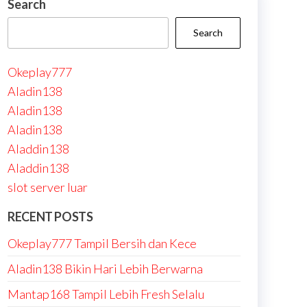
Search
Search
Okeplay777
Aladin138
Aladin138
Aladin138
Aladdin138
Aladdin138
slot server luar
RECENT POSTS
Okeplay777 Tampil Bersih dan Kece
Aladin138 Bikin Hari Lebih Berwarna
Mantap168 Tampil Lebih Fresh Selalu