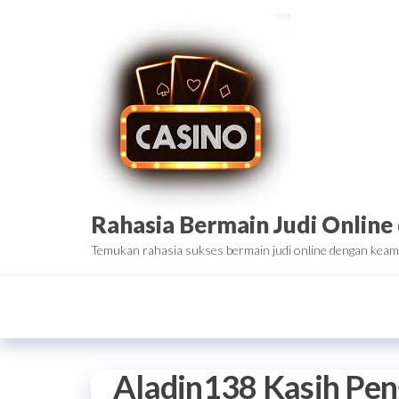
Skip
to
the
content
Rahasia Bermain Judi Onlin
Temukan rahasia sukses bermain judi online dengan keama
Aladin138 Kasih Pen