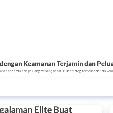
e dengan Keamanan Terjamin dan Pel
nan terjamin dan peluang menang besar. Pilih strategi terbaik dan raih k
galaman Elite Buat