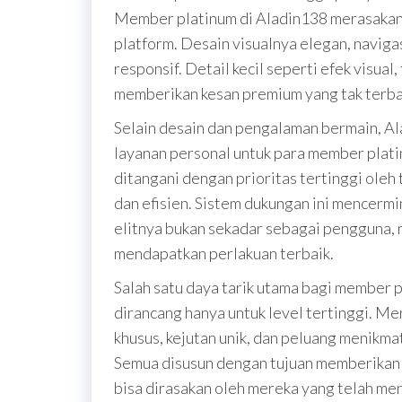
Member platinum di Aladin138 merasakan 
platform. Desain visualnya elegan, navigas
responsif. Detail kecil seperti efek visual
memberikan kesan premium yang tak terb
Selain desain dan pengalaman bermain, A
layanan personal untuk para member plat
ditangani dengan prioritas tertinggi oleh
dan efisien. Sistem dukungan ini mencer
elitnya bukan sekadar sebagai pengguna, 
mendapatkan perlakuan terbaik.
Salah satu daya tarik utama bagi member p
dirancang hanya untuk level tertinggi. M
khusus, kejutan unik, dan peluang menikma
Semua disusun dengan tujuan memberikan 
bisa dirasakan oleh mereka yang telah menc