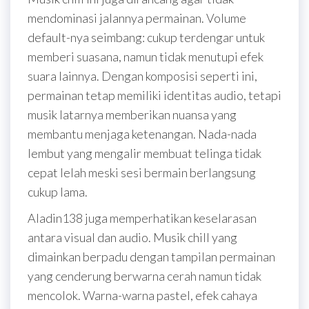
mendominasi jalannya permainan. Volume
default-nya seimbang: cukup terdengar untuk
memberi suasana, namun tidak menutupi efek
suara lainnya. Dengan komposisi seperti ini,
permainan tetap memiliki identitas audio, tetapi
musik latarnya memberikan nuansa yang
membantu menjaga ketenangan. Nada-nada
lembut yang mengalir membuat telinga tidak
cepat lelah meski sesi bermain berlangsung
cukup lama.
Aladin138 juga memperhatikan keselarasan
antara visual dan audio. Musik chill yang
dimainkan berpadu dengan tampilan permainan
yang cenderung berwarna cerah namun tidak
mencolok. Warna-warna pastel, efek cahaya