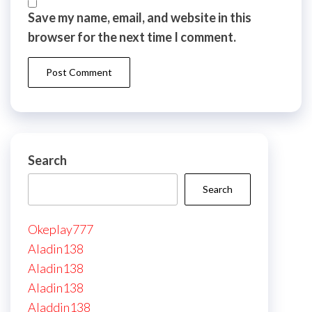
Save my name, email, and website in this
browser for the next time I comment.
Search
Search
Okeplay777
Aladin138
Aladin138
Aladin138
Aladdin138