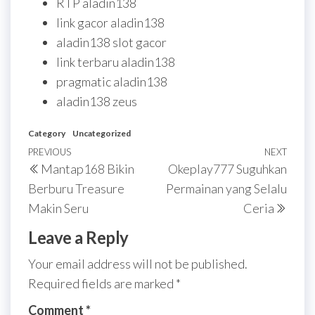
RTP aladin138
link gacor aladin138
aladin138 slot gacor
link terbaru aladin138
pragmatic aladin138
aladin138 zeus
Category
Uncategorized
Post
Previous
PREVIOUS
NEXT
Next
Mantap168 Bikin
Okeplay777 Suguhkan
navigation
Post
Post
Berburu Treasure
Permainan yang Selalu
Makin Seru
Ceria
Leave a Reply
Your email address will not be published.
Required fields are marked
*
Comment
*