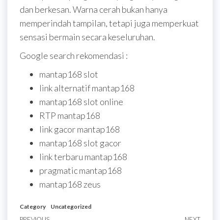
dan berkesan. Warna cerah bukan hanya
memperindah tampilan, tetapi juga memperkuat
sensasi bermain secara keseluruhan.
Google search rekomendasi :
mantap168 slot
link alternatif mantap168
mantap168 slot online
RTP mantap168
link gacor mantap168
mantap168 slot gacor
link terbaru mantap168
pragmatic mantap168
mantap168 zeus
Category
Uncategorized
PREVIOUS
NEXT