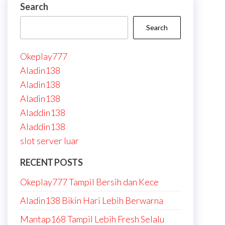
Search
Search
Okeplay777
Aladin138
Aladin138
Aladin138
Aladdin138
Aladdin138
slot server luar
RECENT POSTS
Okeplay777 Tampil Bersih dan Kece
Aladin138 Bikin Hari Lebih Berwarna
Mantap168 Tampil Lebih Fresh Selalu