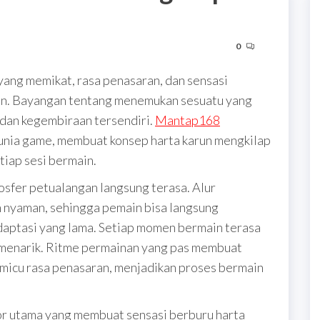
0
 yang memikat, rasa penasaran, dan sensasi
n. Bayangan tentang menemukan sesuatu yang
an kegembiraan tersendiri.
Mantap168
unia game, membuat konsep harta karun mengkilap
tiap sesi bermain.
osfer petualangan langsung terasa. Alur
 nyaman, sehingga pemain bisa langsung
daptasi yang lama. Setiap momen bermain terasa
g menarik. Ritme permainan yang pas membuat
micu rasa penasaran, menjadikan proses bermain
tor utama yang membuat sensasi berburu harta