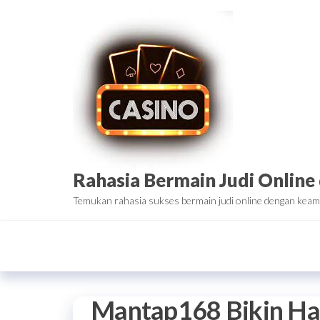
Skip
to
the
content
Rahasia Bermain Judi Onlin
Temukan rahasia sukses bermain judi online dengan keama
Mantap168 Bikin Ha