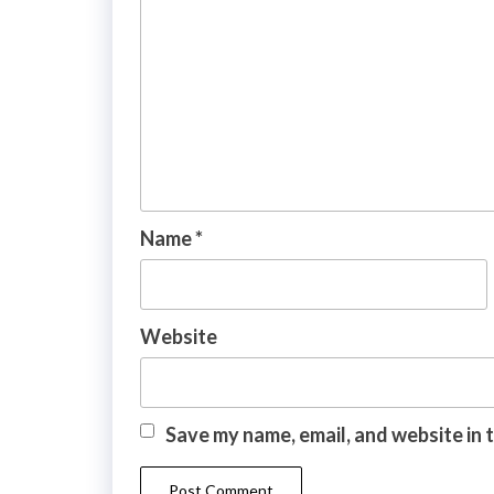
Name
*
Website
Save my name, email, and website in 