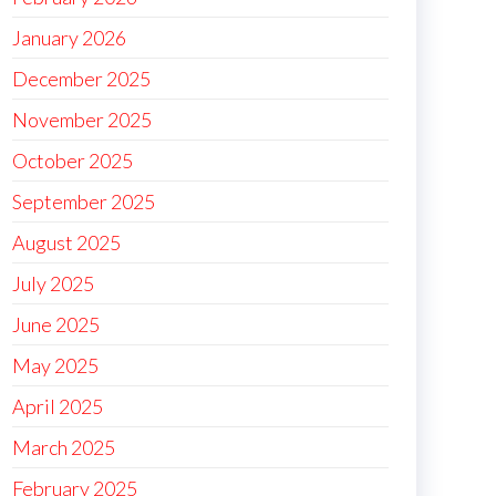
January 2026
December 2025
November 2025
October 2025
September 2025
August 2025
July 2025
June 2025
May 2025
April 2025
March 2025
February 2025