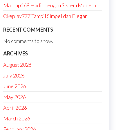
Mantap168 Hadir dengan Sistem Modern
Okeplay777 Tampil Simpel dan Elegan
RECENT COMMENTS
No comments to show.
ARCHIVES
August 2026
July 2026
June 2026
May 2026
April 2026
March 2026
February 2026