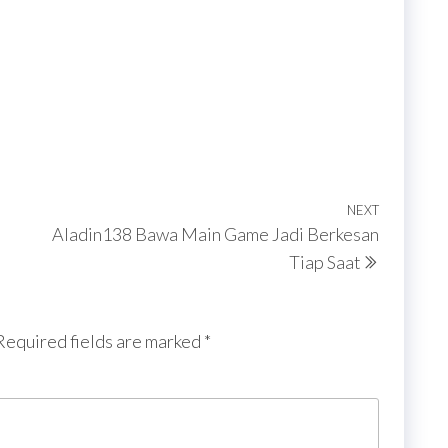
NEXT
Next
Aladin138 Bawa Main Game Jadi Berkesan
Post
Tiap Saat
Required fields are marked
*