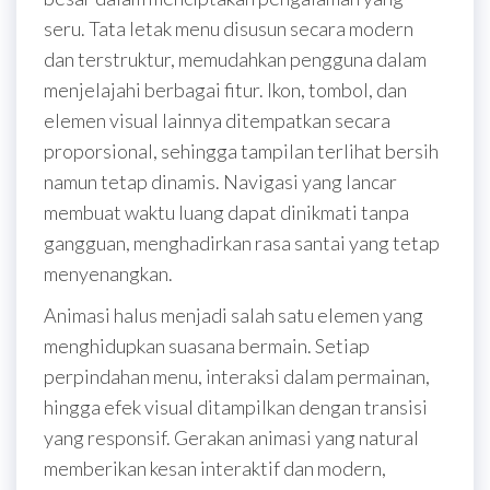
seru. Tata letak menu disusun secara modern
dan terstruktur, memudahkan pengguna dalam
menjelajahi berbagai fitur. Ikon, tombol, dan
elemen visual lainnya ditempatkan secara
proporsional, sehingga tampilan terlihat bersih
namun tetap dinamis. Navigasi yang lancar
membuat waktu luang dapat dinikmati tanpa
gangguan, menghadirkan rasa santai yang tetap
menyenangkan.
Animasi halus menjadi salah satu elemen yang
menghidupkan suasana bermain. Setiap
perpindahan menu, interaksi dalam permainan,
hingga efek visual ditampilkan dengan transisi
yang responsif. Gerakan animasi yang natural
memberikan kesan interaktif dan modern,