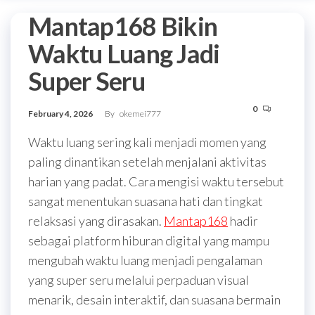
Mantap168 Bikin
Waktu Luang Jadi
Super Seru
0
February 4, 2026
By
okemei777
Waktu luang sering kali menjadi momen yang
paling dinantikan setelah menjalani aktivitas
harian yang padat. Cara mengisi waktu tersebut
sangat menentukan suasana hati dan tingkat
relaksasi yang dirasakan.
Mantap168
hadir
sebagai platform hiburan digital yang mampu
mengubah waktu luang menjadi pengalaman
yang super seru melalui perpaduan visual
menarik, desain interaktif, dan suasana bermain