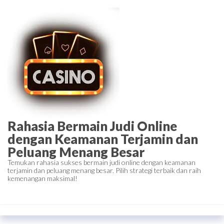
Skip
to
the
content
Rahasia Bermain Judi Online
dengan Keamanan Terjamin dan
Peluang Menang Besar
Temukan rahasia sukses bermain judi online dengan keamanan
terjamin dan peluang menang besar. Pilih strategi terbaik dan raih
kemenangan maksimal!