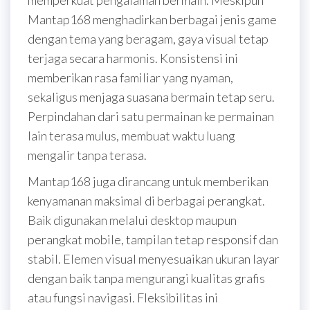
memperkuat pengalaman bermain. Meskipun
Mantap168 menghadirkan berbagai jenis game
dengan tema yang beragam, gaya visual tetap
terjaga secara harmonis. Konsistensi ini
memberikan rasa familiar yang nyaman,
sekaligus menjaga suasana bermain tetap seru.
Perpindahan dari satu permainan ke permainan
lain terasa mulus, membuat waktu luang
mengalir tanpa terasa.
Mantap168 juga dirancang untuk memberikan
kenyamanan maksimal di berbagai perangkat.
Baik digunakan melalui desktop maupun
perangkat mobile, tampilan tetap responsif dan
stabil. Elemen visual menyesuaikan ukuran layar
dengan baik tanpa mengurangi kualitas grafis
atau fungsi navigasi. Fleksibilitas ini