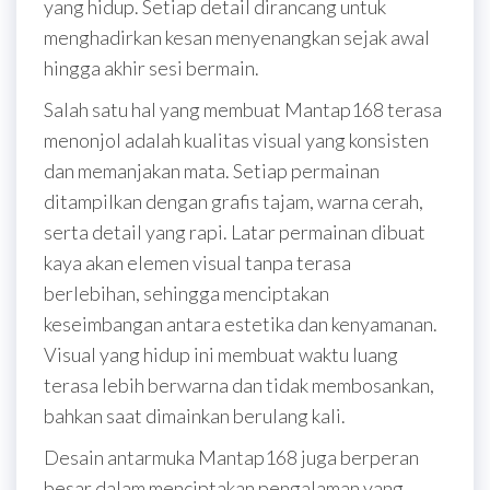
yang hidup. Setiap detail dirancang untuk
menghadirkan kesan menyenangkan sejak awal
hingga akhir sesi bermain.
Salah satu hal yang membuat Mantap168 terasa
menonjol adalah kualitas visual yang konsisten
dan memanjakan mata. Setiap permainan
ditampilkan dengan grafis tajam, warna cerah,
serta detail yang rapi. Latar permainan dibuat
kaya akan elemen visual tanpa terasa
berlebihan, sehingga menciptakan
keseimbangan antara estetika dan kenyamanan.
Visual yang hidup ini membuat waktu luang
terasa lebih berwarna dan tidak membosankan,
bahkan saat dimainkan berulang kali.
Desain antarmuka Mantap168 juga berperan
besar dalam menciptakan pengalaman yang