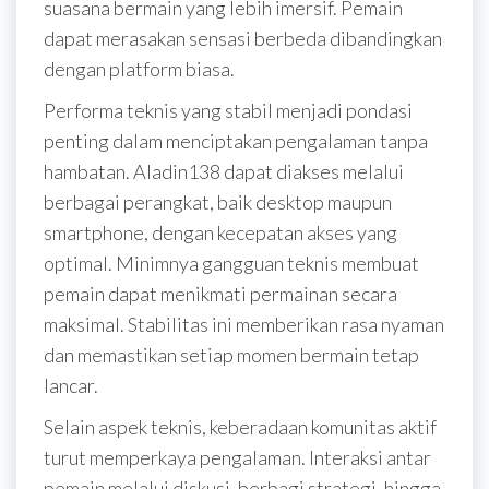
suasana bermain yang lebih imersif. Pemain
dapat merasakan sensasi berbeda dibandingkan
dengan platform biasa.
Performa teknis yang stabil menjadi pondasi
penting dalam menciptakan pengalaman tanpa
hambatan. Aladin138 dapat diakses melalui
berbagai perangkat, baik desktop maupun
smartphone, dengan kecepatan akses yang
optimal. Minimnya gangguan teknis membuat
pemain dapat menikmati permainan secara
maksimal. Stabilitas ini memberikan rasa nyaman
dan memastikan setiap momen bermain tetap
lancar.
Selain aspek teknis, keberadaan komunitas aktif
turut memperkaya pengalaman. Interaksi antar
pemain melalui diskusi, berbagi strategi, hingga