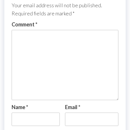
Your email address will not be published.
Required fields are marked
*
Comment
*
Name
*
Email
*