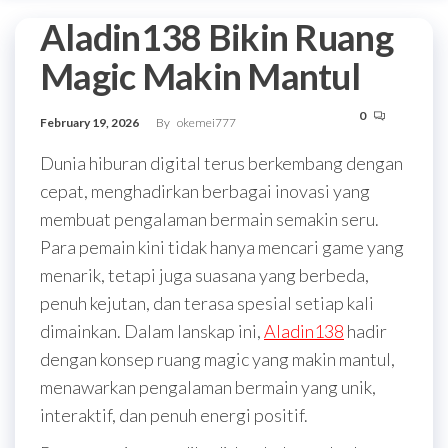
Aladin138 Bikin Ruang
Magic Makin Mantul
0
February 19, 2026
By
okemei777
Dunia hiburan digital terus berkembang dengan
cepat, menghadirkan berbagai inovasi yang
membuat pengalaman bermain semakin seru.
Para pemain kini tidak hanya mencari game yang
menarik, tetapi juga suasana yang berbeda,
penuh kejutan, dan terasa spesial setiap kali
dimainkan. Dalam lanskap ini,
Aladin138
hadir
dengan konsep ruang magic yang makin mantul,
menawarkan pengalaman bermain yang unik,
interaktif, dan penuh energi positif.