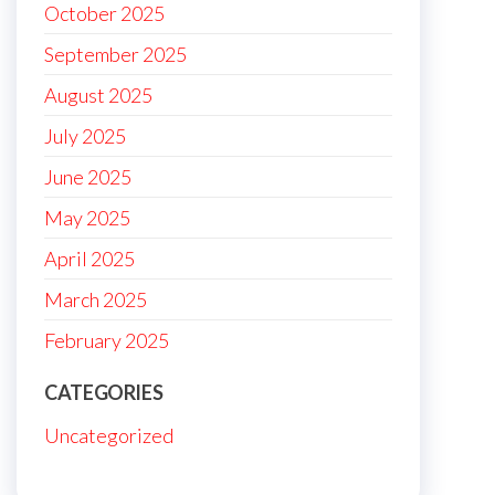
October 2025
September 2025
August 2025
July 2025
June 2025
May 2025
April 2025
March 2025
February 2025
CATEGORIES
Uncategorized