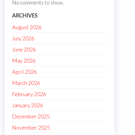
No comments to show.
ARCHIVES
August 2026
July 2026
June 2026
May 2026
April 2026
March 2026
February 2026
January 2026
December 2025
November 2025