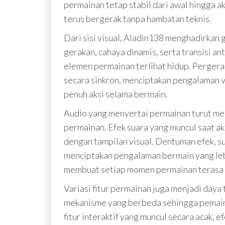
permainan tetap stabil dari awal hingga 
terus bergerak tanpa hambatan teknis.
Dari sisi visual, Aladin138 menghadirkan g
gerakan, cahaya dinamis, serta transisi an
elemen permainan terlihat hidup. Pergera
secara sinkron, menciptakan pengalaman
penuh aksi selama bermain.
Audio yang menyertai permainan turut me
permainan. Efek suara yang muncul saat ak
dengan tampilan visual. Dentuman efek, su
menciptakan pengalaman bermain yang lebih
membuat setiap momen permainan terasa l
Variasi fitur permainan juga menjadi day
mekanisme yang berbeda sehingga pemain
fitur interaktif yang muncul secara acak,