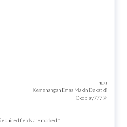
NEXT
Next
Kemenangan Emas Makin Dekat di
Post
Okeplay777
Required fields are marked
*