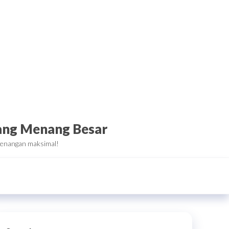
uang Menang Besar
emenangan maksimal!