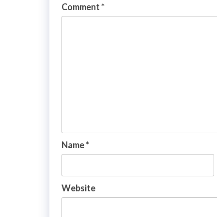
Comment
*
Name
*
Website