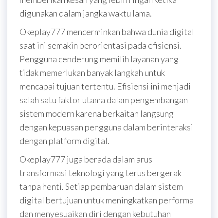
digunakan dalam jangka waktu lama.
Okeplay777 mencerminkan bahwa dunia digital
saat ini semakin berorientasi pada efisiensi.
Pengguna cenderung memilih layanan yang
tidak memerlukan banyak langkah untuk
mencapai tujuan tertentu. Efisiensi ini menjadi
salah satu faktor utama dalam pengembangan
sistem modern karena berkaitan langsung
dengan kepuasan pengguna dalam berinteraksi
dengan platform digital.
Okeplay777 juga berada dalam arus
transformasi teknologi yang terus bergerak
tanpa henti. Setiap pembaruan dalam sistem
digital bertujuan untuk meningkatkan performa
dan menyesuaikan diri dengan kebutuhan