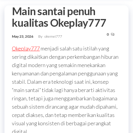
Main santai penuh
kualitas Okeplay777
0
May 23, 2026
By
okemei777
Okeplay777
menjadi salah satu istilah yang
sering dikaitkan dengan perkembangan hiburan
digital modern yang semakin menekankan
kenyamanan dan pengalaman penggunaan yang
stabil. Dalam era teknologi saat ini, konsep
“main santai” tidak lagi hanya berarti aktivitas
ringan, tetapi juga menggambarkan bagaimana
sebuah sistem dirancang agar mudah dipahami,
cepat diakses, dan tetap memberikan kualitas
visual yang konsisten di berbagai perangkat
digital.