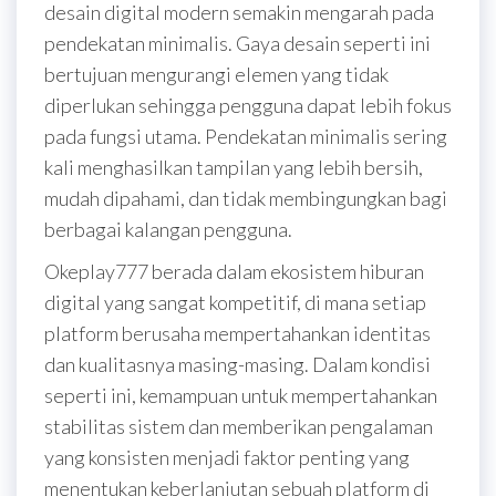
desain digital modern semakin mengarah pada
pendekatan minimalis. Gaya desain seperti ini
bertujuan mengurangi elemen yang tidak
diperlukan sehingga pengguna dapat lebih fokus
pada fungsi utama. Pendekatan minimalis sering
kali menghasilkan tampilan yang lebih bersih,
mudah dipahami, dan tidak membingungkan bagi
berbagai kalangan pengguna.
Okeplay777 berada dalam ekosistem hiburan
digital yang sangat kompetitif, di mana setiap
platform berusaha mempertahankan identitas
dan kualitasnya masing-masing. Dalam kondisi
seperti ini, kemampuan untuk mempertahankan
stabilitas sistem dan memberikan pengalaman
yang konsisten menjadi faktor penting yang
menentukan keberlanjutan sebuah platform di