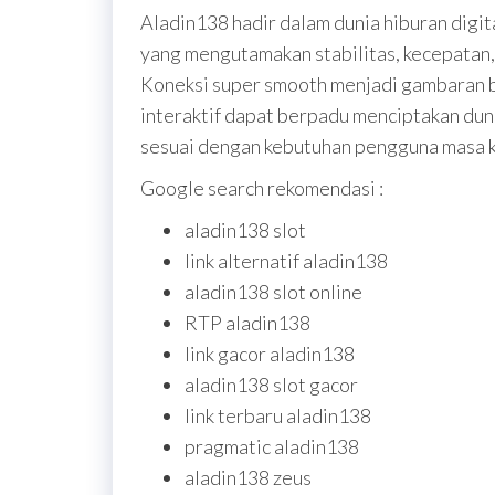
Aladin138 hadir dalam dunia hiburan digi
yang mengutamakan stabilitas, kecepatan
Koneksi super smooth menjadi gambaran ba
interaktif dapat berpadu menciptakan dunia
sesuai dengan kebutuhan pengguna masa k
Google search rekomendasi :
aladin138 slot
link alternatif aladin138
aladin138 slot online
RTP aladin138
link gacor aladin138
aladin138 slot gacor
link terbaru aladin138
pragmatic aladin138
aladin138 zeus