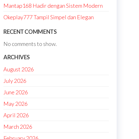
Mantap168 Hadir dengan Sistem Modern
Okeplay777 Tampil Simpel dan Elegan
RECENT COMMENTS
No comments to show.
ARCHIVES
August 2026
July 2026
June 2026
May 2026
April 2026
March 2026
February 2026