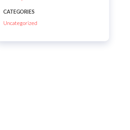
CATEGORIES
Uncategorized