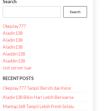
Search
Search
Okeplay777
Aladin138
Aladin138
Aladin138
Aladdin138
Aladdin138
slot server luar
RECENT POSTS
Okeplay777 Tampil Bersih dan Kece
Aladin138 Bikin Hari Lebih Berwarna
Mantap168 Tampil Lebih Fresh Selalu