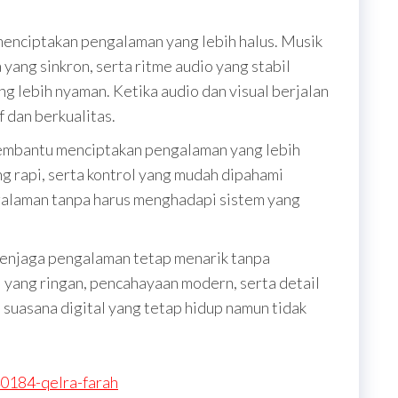
menciptakan pengalaman yang lebih halus. Musik
 yang sinkron, serta ritme audio yang stabil
g lebih nyaman. Ketika audio dan visual berjalan
 dan berkualitas.
embantu menciptakan pengalaman yang lebih
ng rapi, serta kontrol yang mudah dipahami
alaman tanpa harus menghadapi sistem yang
menjaga pengalaman tetap menarik tanpa
 yang ringan, pencahayaan modern, serta detail
 suasana digital yang tetap hidup namun tidak
40184-qelra-farah