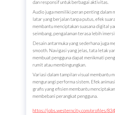
dan responsif untuk berbagai aktivitas.
Audio juga memiliki peran penting dalam 
latar yang berjalan tanpa putus, efek suara
membantu menciptakan suasana digital yan
seimbang, pengalaman terasa lebih imersif
Desain antarmuka yang sederhana juga m
smooth. Navigasi yang jelas, tata letak ya
membuat pengguna dapat menikmati peng
rumit atau membingungkan.
Variasi dalam tampilan visual membantu 
mengurangi performa sistem. Efek animasi
grafis yang efisien membantu menciptakan
membebani perangkat pengguna.
https://jobs.westerncity.com/profiles/83