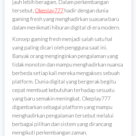
jauh lebih beragam. Dalam perkembangan
tersebut,
Okeplay777
hadir dengan dunia
gaming fresh yang menghadirkan suasana baru
dalam menikmati hiburan digital di era modern.
Konsep gaming fresh menjadi salah satu hal
yang paling dicari oleh pengguna saat ini.
Banyak orang menginginkan pengalaman yang
tidak monoton dan mampu menghadirkan nuansa
berbeda setiap kali mereka mengakses sebuah
platform. Dunia digital yang bergerak begitu
cepat membuat kebutuhan terhadap sesuatu
yang baru semakin meningkat. Okeplay777
digambarkan sebagai platform yang mampu
menghadirkan pengalaman tersebut melalui
berbagai pilihan dan sistem yang dirancang
mengikuti perkembangan zaman.