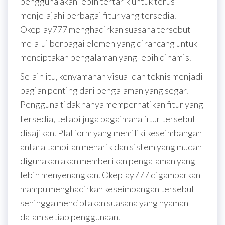
pengguna akan lebih tertarik untuk terus
menjelajahi berbagai fitur yang tersedia.
Okeplay777 menghadirkan suasana tersebut
melalui berbagai elemen yang dirancang untuk
menciptakan pengalaman yang lebih dinamis.
Selain itu, kenyamanan visual dan teknis menjadi
bagian penting dari pengalaman yang segar.
Pengguna tidak hanya memperhatikan fitur yang
tersedia, tetapi juga bagaimana fitur tersebut
disajikan. Platform yang memiliki keseimbangan
antara tampilan menarik dan sistem yang mudah
digunakan akan memberikan pengalaman yang
lebih menyenangkan. Okeplay777 digambarkan
mampu menghadirkan keseimbangan tersebut
sehingga menciptakan suasana yang nyaman
dalam setiap penggunaan.