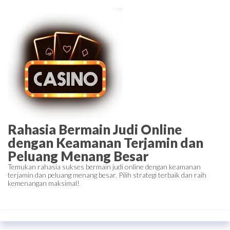
Skip
to
the
content
Rahasia Bermain Judi Online
dengan Keamanan Terjamin dan
Peluang Menang Besar
Temukan rahasia sukses bermain judi online dengan keamanan
terjamin dan peluang menang besar. Pilih strategi terbaik dan raih
kemenangan maksimal!