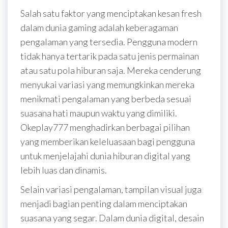
Salah satu faktor yang menciptakan kesan fresh
dalam dunia gaming adalah keberagaman
pengalaman yang tersedia. Pengguna modern
tidak hanya tertarik pada satu jenis permainan
atau satu pola hiburan saja. Mereka cenderung
menyukai variasi yang memungkinkan mereka
menikmati pengalaman yang berbeda sesuai
suasana hati maupun waktu yang dimiliki.
Okeplay777 menghadirkan berbagai pilihan
yang memberikan keleluasaan bagi pengguna
untuk menjelajahi dunia hiburan digital yang
lebih luas dan dinamis.
Selain variasi pengalaman, tampilan visual juga
menjadi bagian penting dalam menciptakan
suasana yang segar. Dalam dunia digital, desain