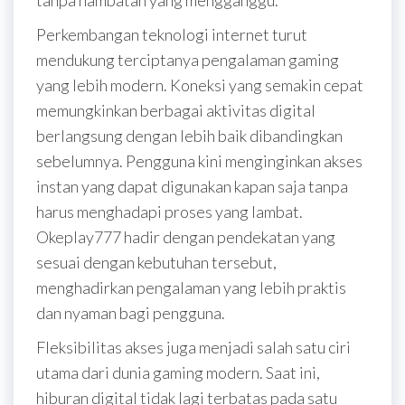
tanpa hambatan yang mengganggu.
Perkembangan teknologi internet turut
mendukung terciptanya pengalaman gaming
yang lebih modern. Koneksi yang semakin cepat
memungkinkan berbagai aktivitas digital
berlangsung dengan lebih baik dibandingkan
sebelumnya. Pengguna kini menginginkan akses
instan yang dapat digunakan kapan saja tanpa
harus menghadapi proses yang lambat.
Okeplay777 hadir dengan pendekatan yang
sesuai dengan kebutuhan tersebut,
menghadirkan pengalaman yang lebih praktis
dan nyaman bagi pengguna.
Fleksibilitas akses juga menjadi salah satu ciri
utama dari dunia gaming modern. Saat ini,
hiburan digital tidak lagi terbatas pada satu