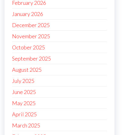
February 2026
January 2026
December 2025
November 2025
October 2025
September 2025
August 2025
July 2025
June 2025
May 2025
April 2025
March 2025