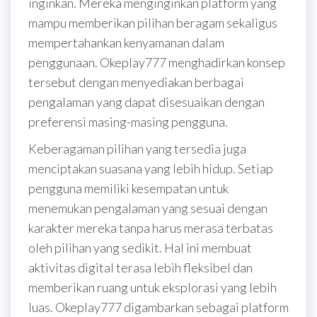
inginkan. Mereka menginginkan platform yang
mampu memberikan pilihan beragam sekaligus
mempertahankan kenyamanan dalam
penggunaan. Okeplay777 menghadirkan konsep
tersebut dengan menyediakan berbagai
pengalaman yang dapat disesuaikan dengan
preferensi masing-masing pengguna.
Keberagaman pilihan yang tersedia juga
menciptakan suasana yang lebih hidup. Setiap
pengguna memiliki kesempatan untuk
menemukan pengalaman yang sesuai dengan
karakter mereka tanpa harus merasa terbatas
oleh pilihan yang sedikit. Hal ini membuat
aktivitas digital terasa lebih fleksibel dan
memberikan ruang untuk eksplorasi yang lebih
luas. Okeplay777 digambarkan sebagai platform