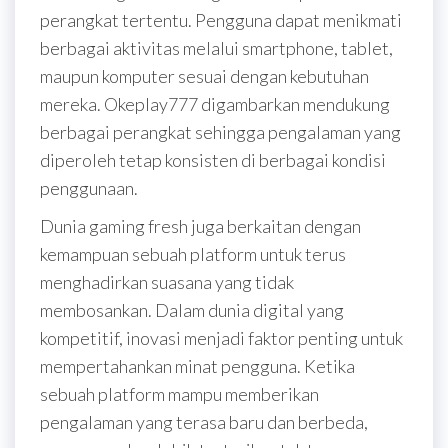
perangkat tertentu. Pengguna dapat menikmati
berbagai aktivitas melalui smartphone, tablet,
maupun komputer sesuai dengan kebutuhan
mereka. Okeplay777 digambarkan mendukung
berbagai perangkat sehingga pengalaman yang
diperoleh tetap konsisten di berbagai kondisi
penggunaan.
Dunia gaming fresh juga berkaitan dengan
kemampuan sebuah platform untuk terus
menghadirkan suasana yang tidak
membosankan. Dalam dunia digital yang
kompetitif, inovasi menjadi faktor penting untuk
mempertahankan minat pengguna. Ketika
sebuah platform mampu memberikan
pengalaman yang terasa baru dan berbeda,