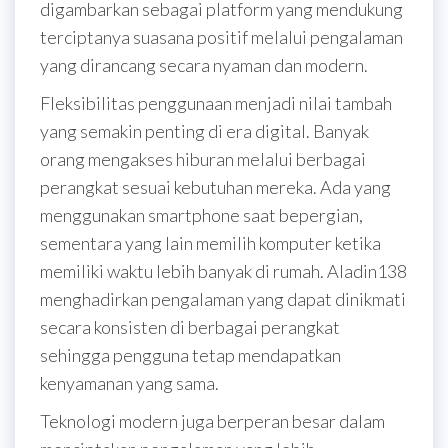
digambarkan sebagai platform yang mendukung
terciptanya suasana positif melalui pengalaman
yang dirancang secara nyaman dan modern.
Fleksibilitas penggunaan menjadi nilai tambah
yang semakin penting di era digital. Banyak
orang mengakses hiburan melalui berbagai
perangkat sesuai kebutuhan mereka. Ada yang
menggunakan smartphone saat bepergian,
sementara yang lain memilih komputer ketika
memiliki waktu lebih banyak di rumah. Aladin138
menghadirkan pengalaman yang dapat dinikmati
secara konsisten di berbagai perangkat
sehingga pengguna tetap mendapatkan
kenyamanan yang sama.
Teknologi modern juga berperan besar dalam