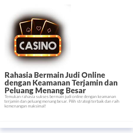
Skip
to
the
content
Rahasia Bermain Judi Online
dengan Keamanan Terjamin dan
Peluang Menang Besar
Temukan rahasia sukses bermain judi online dengan keamanan
terjamin dan peluang menang besar. Pilih strategi terbaik dan raih
kemenangan maksimal!