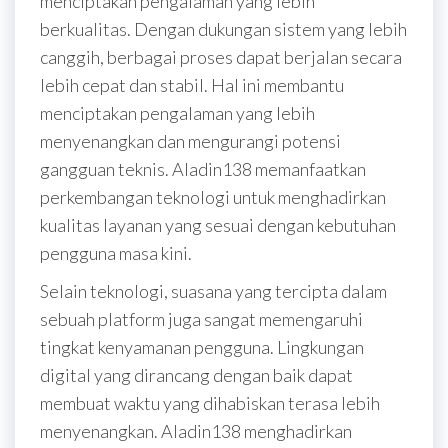
menciptakan pengalaman yang lebih
berkualitas. Dengan dukungan sistem yang lebih
canggih, berbagai proses dapat berjalan secara
lebih cepat dan stabil. Hal ini membantu
menciptakan pengalaman yang lebih
menyenangkan dan mengurangi potensi
gangguan teknis. Aladin138 memanfaatkan
perkembangan teknologi untuk menghadirkan
kualitas layanan yang sesuai dengan kebutuhan
pengguna masa kini.
Selain teknologi, suasana yang tercipta dalam
sebuah platform juga sangat memengaruhi
tingkat kenyamanan pengguna. Lingkungan
digital yang dirancang dengan baik dapat
membuat waktu yang dihabiskan terasa lebih
menyenangkan. Aladin138 menghadirkan