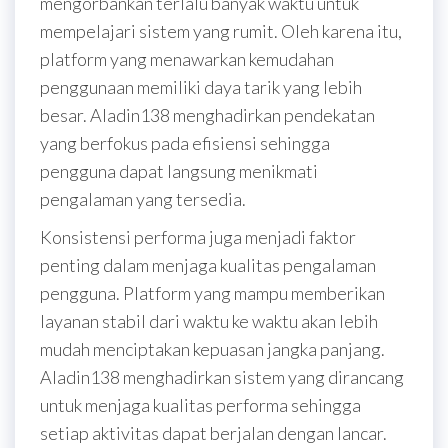
mengorbankan terlalu banyak waktu untuk
mempelajari sistem yang rumit. Oleh karena itu,
platform yang menawarkan kemudahan
penggunaan memiliki daya tarik yang lebih
besar. Aladin138 menghadirkan pendekatan
yang berfokus pada efisiensi sehingga
pengguna dapat langsung menikmati
pengalaman yang tersedia.
Konsistensi performa juga menjadi faktor
penting dalam menjaga kualitas pengalaman
pengguna. Platform yang mampu memberikan
layanan stabil dari waktu ke waktu akan lebih
mudah menciptakan kepuasan jangka panjang.
Aladin138 menghadirkan sistem yang dirancang
untuk menjaga kualitas performa sehingga
setiap aktivitas dapat berjalan dengan lancar.