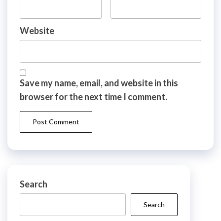
Website
Save my name, email, and website in this
browser for the next time I comment.
Search
Search