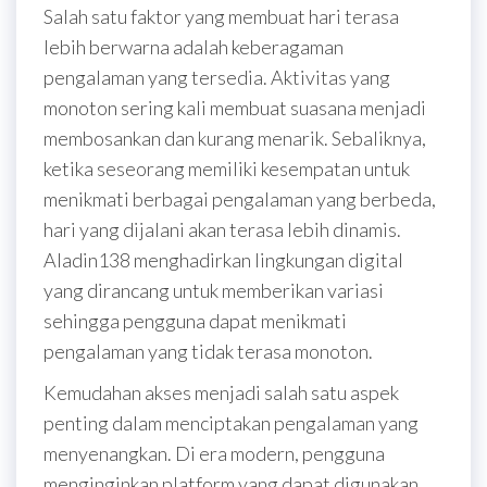
Salah satu faktor yang membuat hari terasa
lebih berwarna adalah keberagaman
pengalaman yang tersedia. Aktivitas yang
monoton sering kali membuat suasana menjadi
membosankan dan kurang menarik. Sebaliknya,
ketika seseorang memiliki kesempatan untuk
menikmati berbagai pengalaman yang berbeda,
hari yang dijalani akan terasa lebih dinamis.
Aladin138 menghadirkan lingkungan digital
yang dirancang untuk memberikan variasi
sehingga pengguna dapat menikmati
pengalaman yang tidak terasa monoton.
Kemudahan akses menjadi salah satu aspek
penting dalam menciptakan pengalaman yang
menyenangkan. Di era modern, pengguna
menginginkan platform yang dapat digunakan