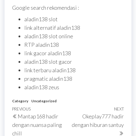
Google search rekomendasi :
aladin138 slot
link alternatif aladin138
aladin138 slot online
RTP aladin138
link gacor aladin138
aladin138 slot gacor
link terbaru aladin138
pragmatic aladin138
aladin138 zeus
Category
Uncategorized
Post
Previous
PREVIOUS
NEXT
Next
Mantap168 hadir
Okeplay777 hadir
navigation
Post
Post
dengan nuansa paling
dengan hiburan santuy
chill