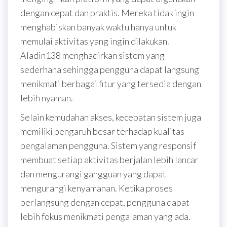
dengan cepat dan praktis. Mereka tidak ingin
menghabiskan banyak waktu hanya untuk
memulai aktivitas yang ingin dilakukan.
Aladin138 menghadirkan sistem yang
sederhana sehingga pengguna dapat langsung
menikmati berbagai fitur yang tersedia dengan
lebih nyaman.
Selain kemudahan akses, kecepatan sistem juga
memiliki pengaruh besar terhadap kualitas
pengalaman pengguna. Sistem yang responsif
membuat setiap aktivitas berjalan lebih lancar
dan mengurangi gangguan yang dapat
mengurangi kenyamanan. Ketika proses
berlangsung dengan cepat, pengguna dapat
lebih fokus menikmati pengalaman yang ada.