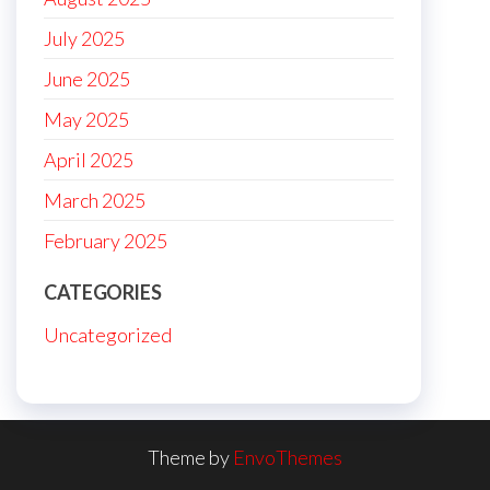
July 2025
June 2025
May 2025
April 2025
March 2025
February 2025
CATEGORIES
Uncategorized
Theme by
EnvoThemes