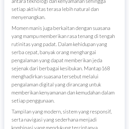
antara teknologi dan kenyamanan sehingga
setiap aktivitas terasa lebih natural dan
menyenangkan.
Momen manis juga berkaitan dengan suasana
yang mampu memberikan rasa tenang di tengah
rutinitas yang padat. Dalam kehidupan yang
serba cepat, banyak orang menghargai
pengalaman yang dapat memberikan jeda
sejenak dari berbagai kesibukan. Mantap168
menghadirkan suasana tersebut melalui
pengalaman digital yang dirancang untuk
memberikan kenyamanan dan kemudahan dalam
setiap penggunaan.
Tampilan yang modern, sistem yang responsif,
serta navigasi yang sederhana menjadi
kombinasi yang mendukung terciptanya