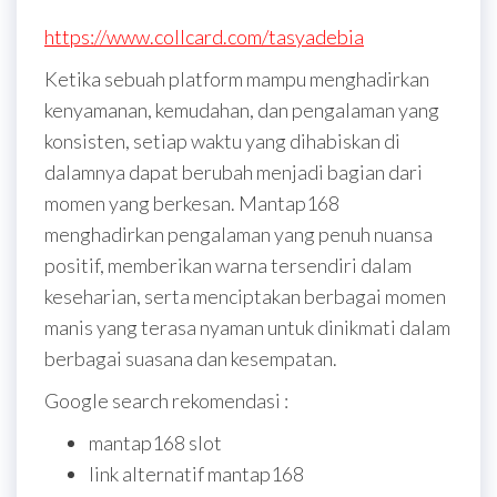
https://www.collcard.com/tasyadebia
Ketika sebuah platform mampu menghadirkan
kenyamanan, kemudahan, dan pengalaman yang
konsisten, setiap waktu yang dihabiskan di
dalamnya dapat berubah menjadi bagian dari
momen yang berkesan. Mantap168
menghadirkan pengalaman yang penuh nuansa
positif, memberikan warna tersendiri dalam
keseharian, serta menciptakan berbagai momen
manis yang terasa nyaman untuk dinikmati dalam
berbagai suasana dan kesempatan.
Google search rekomendasi :
mantap168 slot
link alternatif mantap168