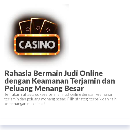
Skip
to
the
content
Rahasia Bermain Judi Online
dengan Keamanan Terjamin dan
Peluang Menang Besar
Temukan rahasia sukses bermain judi online dengan keamanan
terjamin dan peluang menang besar. Pilih strategi terbaik dan raih
kemenangan maksimal!