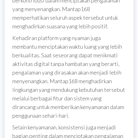
berkontribusi dalam menciptakan pengalaman
yang menyenangkan. Mantap168
memperhatikan seluruh aspek tersebut untuk
menghadirkan suasana yang lebih positif.
Kehadiran platform yang nyaman juga
membantu menciptakan waktu luang yang lebih
berkualitas. Saat seseorang dapat menikmati
aktivitas digital tanpa hambatan yang berarti,
pengalaman yang dirasakan akan menjadi lebih
menyenangkan. Mantap168 menghadirkan
lingkungan yang mendukung kebutuhan tersebut
melalui berbagai fitur dan sistem yang
dirancang untuk memberikan kenyamanan dalam
penggunaan sehari-hari.
Selain kenyamanan, konsistensi juga menjadi
bagian penting dalam menciptakan pengalaman