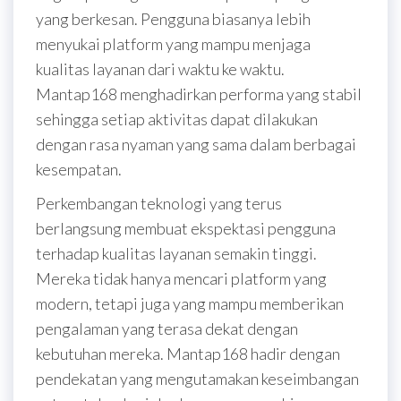
yang berkesan. Pengguna biasanya lebih
menyukai platform yang mampu menjaga
kualitas layanan dari waktu ke waktu.
Mantap168 menghadirkan performa yang stabil
sehingga setiap aktivitas dapat dilakukan
dengan rasa nyaman yang sama dalam berbagai
kesempatan.
Perkembangan teknologi yang terus
berlangsung membuat ekspektasi pengguna
terhadap kualitas layanan semakin tinggi.
Mereka tidak hanya mencari platform yang
modern, tetapi juga yang mampu memberikan
pengalaman yang terasa dekat dengan
kebutuhan mereka. Mantap168 hadir dengan
pendekatan yang mengutamakan keseimbangan