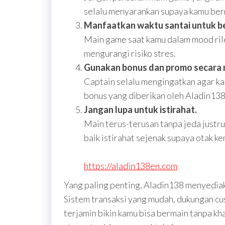
selalu menyarankan supaya kamu berm
Manfaatkan waktu santai untuk b
Main game saat kamu dalam mood ril
mengurangi risiko stres.
Gunakan bonus dan promo secara 
Captain selalu mengingatkan agar k
bonus yang diberikan oleh Aladin138
Jangan lupa untuk istirahat.
Main terus-terusan tanpa jeda justru 
baik istirahat sejenak supaya otak ke
https://aladin138en.com
Yang paling penting, Aladin138 menyedia
Sistem transaksi yang mudah, dukungan cu
terjamin bikin kamu bisa bermain tanpa kha