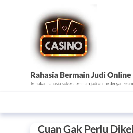
Skip
to
the
content
Rahasia Bermain Judi Onlin
Temukan rahasia sukses bermain judi online dengan keama
Cuan Gak Perlu Dikej