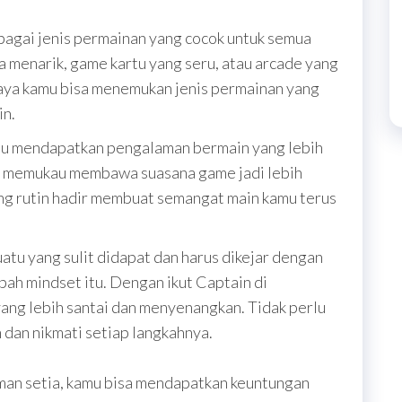
rbagai jenis permainan yang cocok untuk semua
a menarik, game kartu yang seru, atau arcade yang
paya kamu bisa menemukan jenis permainan yang
in.
amu mendapatkan pengalaman bermain yang lebih
g memukau membawa suasana game jadi lebih
ang rutin hadir membuat semangat main kamu terus
uatu yang sulit didapat dan harus dikejar dengan
bah mindset itu. Dengan ikut Captain di
yang lebih santai dan menyenangkan. Tidak perlu
n dan nikmati setiap langkahnya.
man setia, kamu bisa mendapatkan keuntungan