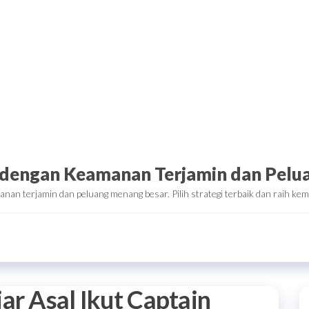
e dengan Keamanan Terjamin dan Pel
nan terjamin dan peluang menang besar. Pilih strategi terbaik dan raih k
ar Asal Ikut Captain