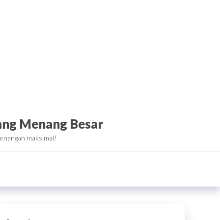
uang Menang Besar
emenangan maksimal!