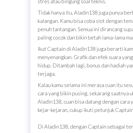
stres atau bingung soal teknis.
Tidak hanya itu, Aladin138 juga punya be
kalangan. Kamu bisa coba slot dengan tem
penuh tantangan. Semua ini dirancang su
paling cocok dan bikin betah lama-lama ma
Ikut Captain di Aladin138 juga berarti k
menyenangkan. Grafik dan efek suara yan
hidup. Ditambah lagi, bonus dan hadiah y
terjaga.
Kalau kamu selama ini merasa cuan itu ses
cara yang bikin pusing, sekarang saatnya u
Aladin138, cuan bisa datang dengan cara 
kejar-kejaran, cukup ikuti petunjuk Captai
Di Aladin138, dengan Captain sebagai te