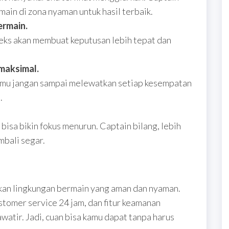
ain di zona nyaman untuk hasil terbaik.
ermain.
eks akan membuat keputusan lebih tepat dan
maksimal.
amu jangan sampai melewatkan setiap kesempatan
.
bisa bikin fokus menurun. Captain bilang, lebih
mbali segar.
kan lingkungan bermain yang aman dan nyaman.
stomer service 24 jam, dan fitur keamanan
watir. Jadi, cuan bisa kamu dapat tanpa harus