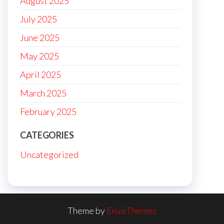
August 2025
July 2025
June 2025
May 2025
April 2025
March 2025
February 2025
CATEGORIES
Uncategorized
Theme by
EnvoThemes