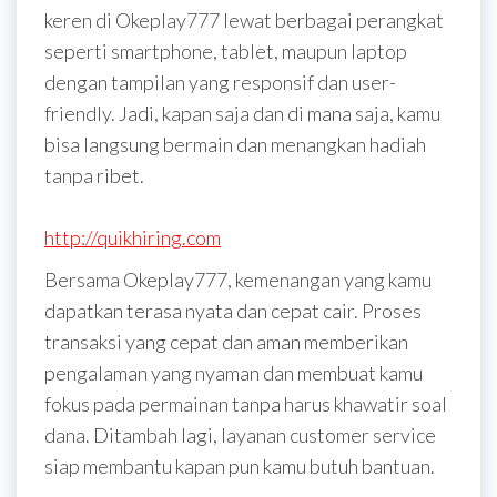
keren di Okeplay777 lewat berbagai perangkat
seperti smartphone, tablet, maupun laptop
dengan tampilan yang responsif dan user-
friendly. Jadi, kapan saja dan di mana saja, kamu
bisa langsung bermain dan menangkan hadiah
tanpa ribet.
http://quikhiring.com
Bersama Okeplay777, kemenangan yang kamu
dapatkan terasa nyata dan cepat cair. Proses
transaksi yang cepat dan aman memberikan
pengalaman yang nyaman dan membuat kamu
fokus pada permainan tanpa harus khawatir soal
dana. Ditambah lagi, layanan customer service
siap membantu kapan pun kamu butuh bantuan.