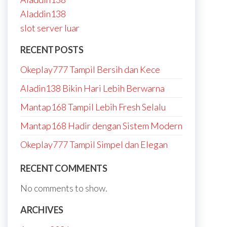
Aladdin138
slot server luar
RECENT POSTS
Okeplay777 Tampil Bersih dan Kece
Aladin138 Bikin Hari Lebih Berwarna
Mantap168 Tampil Lebih Fresh Selalu
Mantap168 Hadir dengan Sistem Modern
Okeplay777 Tampil Simpel dan Elegan
RECENT COMMENTS
No comments to show.
ARCHIVES