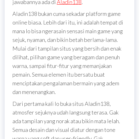
jawabannya ada di
Aladin138
.
Aladin138 bukan cuma sekadar platform game
online biasa. Lebih dari itu, ini adalah tempat di
mana lo bisa ngerasain sensasi main game yang
sejuk, nyaman, dan bikin betah berlama-lama.
Mulai dari tampilan situs yang bersih dan enak
dilihat, pilihan game yang beragam dan penuh
warna, sampai fitur-fitur yang memanjakan
pemain. Semua elemen itu bersatu buat
menciptakan pengalaman bermain yang adem
dan menenangkan.
Dari pertama kali lo buka situs Aladin138,
atmosfer sejuknya udah langsung terasa. Gak
ada tampilan yang norak atau bikin mata lelah.
Semua desain dan visual diatur dengan tone
warna yang soft dan user-friendly. Gak