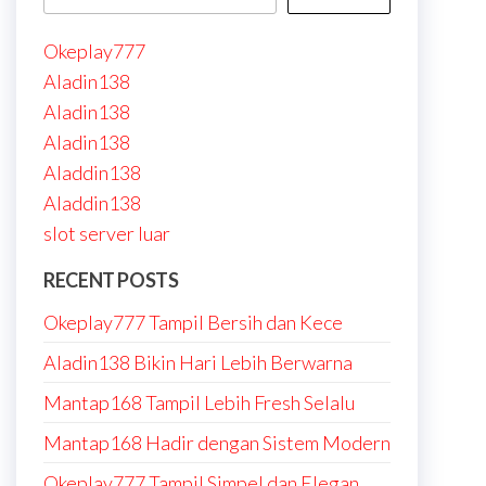
Okeplay777
Aladin138
Aladin138
Aladin138
Aladdin138
Aladdin138
slot server luar
RECENT POSTS
Okeplay777 Tampil Bersih dan Kece
Aladin138 Bikin Hari Lebih Berwarna
Mantap168 Tampil Lebih Fresh Selalu
Mantap168 Hadir dengan Sistem Modern
Okeplay777 Tampil Simpel dan Elegan