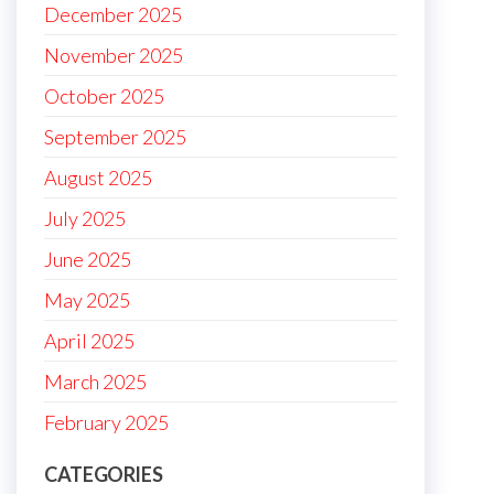
December 2025
November 2025
October 2025
September 2025
August 2025
July 2025
June 2025
May 2025
April 2025
March 2025
February 2025
CATEGORIES