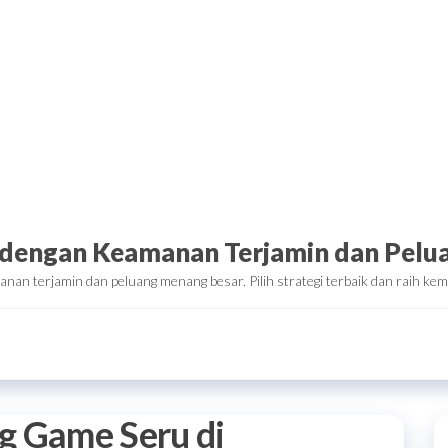
e dengan Keamanan Terjamin dan Pel
nan terjamin dan peluang menang besar. Pilih strategi terbaik dan raih k
g Game Seru di