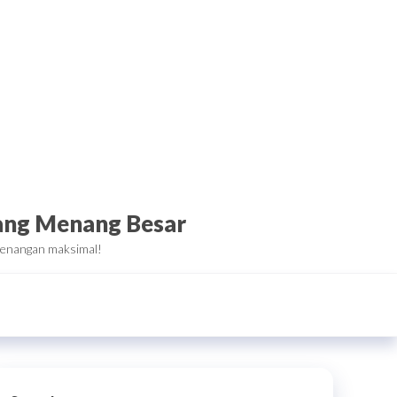
uang Menang Besar
emenangan maksimal!