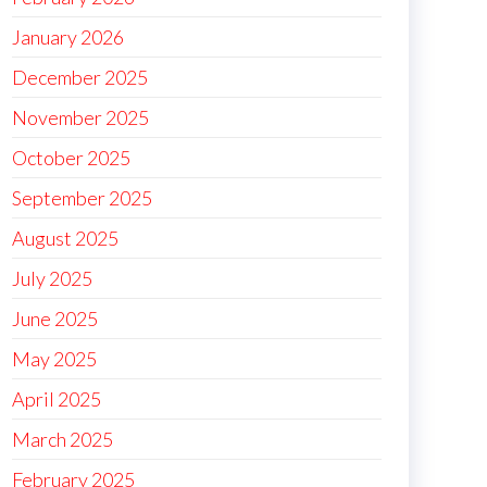
January 2026
December 2025
November 2025
October 2025
September 2025
August 2025
July 2025
June 2025
May 2025
April 2025
March 2025
February 2025