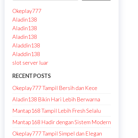
Okeplay777
Aladin138
Aladin138
Aladin138
Aladdin138
Aladdin138
slot server luar
RECENT POSTS
Okeplay777 Tampil Bersih dan Kece
Aladin138 Bikin Hari Lebih Berwarna
Mantap168 Tampil Lebih Fresh Selalu
Mantap168 Hadir dengan Sistem Modern
Okeplay777 Tampil Simpel dan Elegan