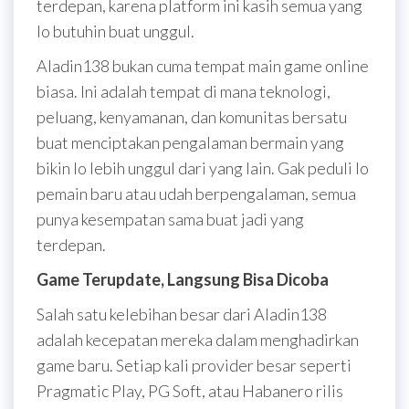
terdepan, karena platform ini kasih semua yang
lo butuhin buat unggul.
Aladin138 bukan cuma tempat main game online
biasa. Ini adalah tempat di mana teknologi,
peluang, kenyamanan, dan komunitas bersatu
buat menciptakan pengalaman bermain yang
bikin lo lebih unggul dari yang lain. Gak peduli lo
pemain baru atau udah berpengalaman, semua
punya kesempatan sama buat jadi yang
terdepan.
Game Terupdate, Langsung Bisa Dicoba
Salah satu kelebihan besar dari Aladin138
adalah kecepatan mereka dalam menghadirkan
game baru. Setiap kali provider besar seperti
Pragmatic Play, PG Soft, atau Habanero rilis