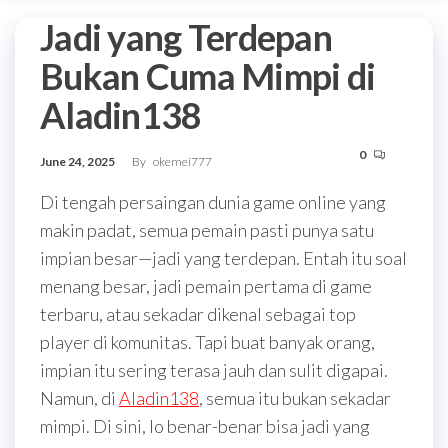
Jadi yang Terdepan
Bukan Cuma Mimpi di
Aladin138
0
June 24, 2025
By
okemei777
Di tengah persaingan dunia game online yang
makin padat, semua pemain pasti punya satu
impian besar—jadi yang terdepan. Entah itu soal
menang besar, jadi pemain pertama di game
terbaru, atau sekadar dikenal sebagai top
player di komunitas. Tapi buat banyak orang,
impian itu sering terasa jauh dan sulit digapai.
Namun, di
Aladin138
, semua itu bukan sekadar
mimpi. Di sini, lo benar-benar bisa jadi yang