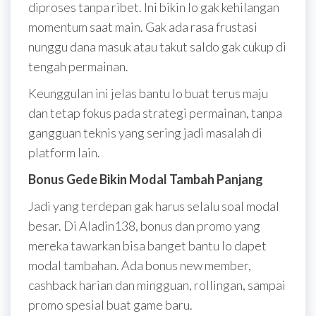
diproses tanpa ribet. Ini bikin lo gak kehilangan
momentum saat main. Gak ada rasa frustasi
nunggu dana masuk atau takut saldo gak cukup di
tengah permainan.
Keunggulan ini jelas bantu lo buat terus maju
dan tetap fokus pada strategi permainan, tanpa
gangguan teknis yang sering jadi masalah di
platform lain.
Bonus Gede Bikin Modal Tambah Panjang
Jadi yang terdepan gak harus selalu soal modal
besar. Di Aladin138, bonus dan promo yang
mereka tawarkan bisa banget bantu lo dapet
modal tambahan. Ada bonus new member,
cashback harian dan mingguan, rollingan, sampai
promo spesial buat game baru.