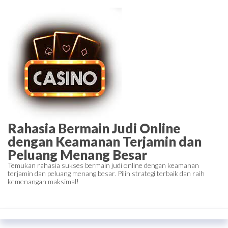
Skip
to
the
content
Rahasia Bermain Judi Online
dengan Keamanan Terjamin dan
Peluang Menang Besar
Temukan rahasia sukses bermain judi online dengan keamanan
terjamin dan peluang menang besar. Pilih strategi terbaik dan raih
kemenangan maksimal!