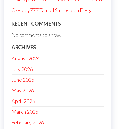
Okeplay777 Tampil Simpel dan Elegan
RECENT COMMENTS
No comments to show.
ARCHIVES
August 2026
July 2026
June 2026
May 2026
April 2026
March 2026
February 2026