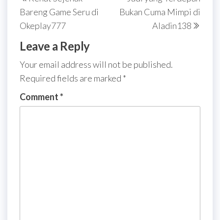
navigation
Post
Post
Bareng Game Seru di
Bukan Cuma Mimpi di
Okeplay777
Aladin138
Leave a Reply
Your email address will not be published.
Required fields are marked
*
Comment
*