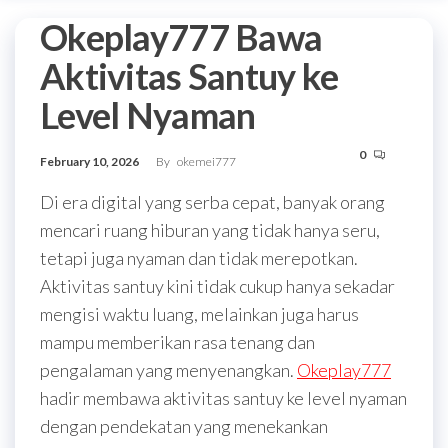
Okeplay777 Bawa
Aktivitas Santuy ke
Level Nyaman
0
February 10, 2026
By
okemei777
Di era digital yang serba cepat, banyak orang
mencari ruang hiburan yang tidak hanya seru,
tetapi juga nyaman dan tidak merepotkan.
Aktivitas santuy kini tidak cukup hanya sekadar
mengisi waktu luang, melainkan juga harus
mampu memberikan rasa tenang dan
pengalaman yang menyenangkan.
Okeplay777
hadir membawa aktivitas santuy ke level nyaman
dengan pendekatan yang menekankan