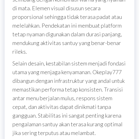
di mata. Elemen visual disusun secara
proporsional sehingga tidak terasa padat atau
melelahkan. Pendekatan ini membuat platform
tetap nyaman digunakan dalam durasi panjang,
mendukung aktivitas santuy yang benar-benar
rileks.
Selain desain, kestabilan sistem menjadi fondasi
utama yang menjaga kenyamanan. Okeplay777
dibangun dengan infrastruktur yang andal untuk
memastikan performa tetap konsisten. Transisi
antar menu berjalan mulus, respons sistem
cepat, dan aktivitas dapat dinikmati tanpa
gangguan. Stabilitas ini sangat penting karena
pengalaman santuy akan terasa kurang optimal
jika sering terputus atau melambat.