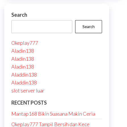
Search
Search
Okeplay777
Aladin138
Aladin138
Aladin138
Aladdin138
Aladdin138
slot server luar
RECENT POSTS
Mantap168 Bikin Suasana Makin Ceria
Okeplay777 Tampil Bersih dan Kece