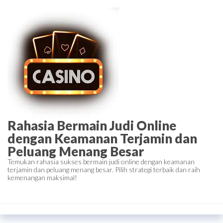
Skip
to
the
content
Rahasia Bermain Judi Online
dengan Keamanan Terjamin dan
Peluang Menang Besar
Temukan rahasia sukses bermain judi online dengan keamanan
terjamin dan peluang menang besar. Pilih strategi terbaik dan raih
kemenangan maksimal!