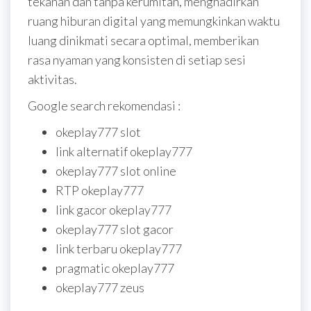
tekanan dan tanpa kerumitan, menghadirkan
ruang hiburan digital yang memungkinkan waktu
luang dinikmati secara optimal, memberikan
rasa nyaman yang konsisten di setiap sesi
aktivitas.
Google search rekomendasi :
okeplay777 slot
link alternatif okeplay777
okeplay777 slot online
RTP okeplay777
link gacor okeplay777
okeplay777 slot gacor
link terbaru okeplay777
pragmatic okeplay777
okeplay777 zeus