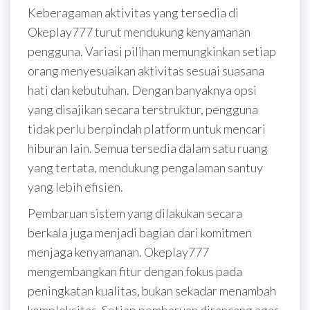
Keberagaman aktivitas yang tersedia di
Okeplay777 turut mendukung kenyamanan
pengguna. Variasi pilihan memungkinkan setiap
orang menyesuaikan aktivitas sesuai suasana
hati dan kebutuhan. Dengan banyaknya opsi
yang disajikan secara terstruktur, pengguna
tidak perlu berpindah platform untuk mencari
hiburan lain. Semua tersedia dalam satu ruang
yang tertata, mendukung pengalaman santuy
yang lebih efisien.
Pembaruan sistem yang dilakukan secara
berkala juga menjadi bagian dari komitmen
menjaga kenyamanan. Okeplay777
mengembangkan fitur dengan fokus pada
peningkatan kualitas, bukan sekadar menambah