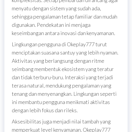
kompleksitas. Setiap pembaruan dirancang agar
menyatu dengan sistem yang sudah ada,
sehingga pengalaman tetap familiar dan mudah
digunakan. Pendekatan ini menjaga
keseimbangan antara inovasi dan kenyamanan.
Lingkungan pengguna di Okeplay777 turut
menciptakan suasana santuy yang lebih nyaman.
Aktivitas yang berlangsung dengan ritme
seimbang membentuk ekosistem yang teratur
dan tidak terburu-buru. Interaksi yang terjadi
terasa natural, mendukung pengalaman yang
tenang dan menyenangkan. Lingkungan seperti
ini membantu pengguna menikmati aktivitas
dengan lebih fokus dan rileks.
Aksesibilitas juga menjadi nilai tambah yang
memperkuat level kenyamanan. Okeplay777