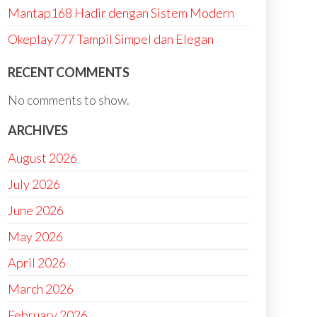
Mantap168 Hadir dengan Sistem Modern
Okeplay777 Tampil Simpel dan Elegan
RECENT COMMENTS
No comments to show.
ARCHIVES
August 2026
July 2026
June 2026
May 2026
April 2026
March 2026
February 2026