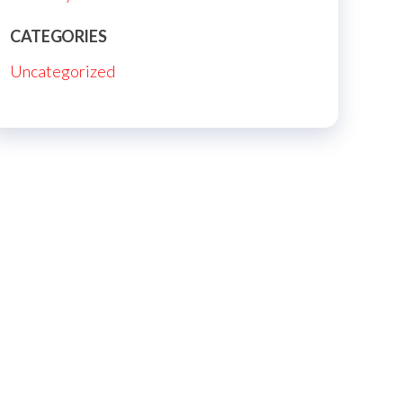
CATEGORIES
Uncategorized