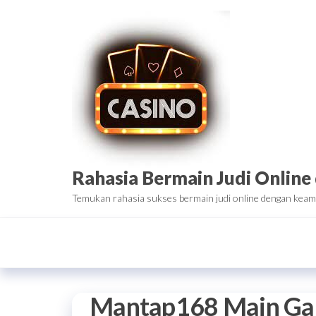
Skip
to
the
content
Rahasia Bermain Judi Onlin
Temukan rahasia sukses bermain judi online dengan keama
Mantap168 Main Gam