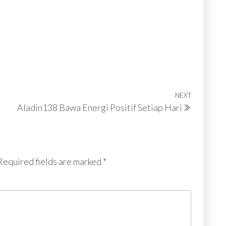
NEXT
Next
Aladin138 Bawa Energi Positif Setiap Hari
Post
Required fields are marked
*