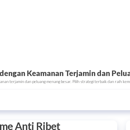
e dengan Keamanan Terjamin dan Pel
nan terjamin dan peluang menang besar. Pilih strategi terbaik dan raih k
e Anti Ribet