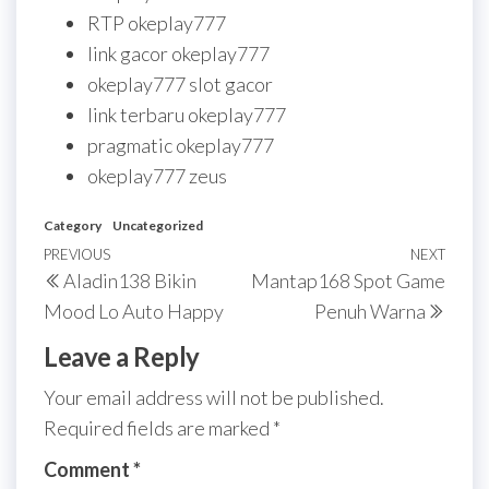
RTP okeplay777
link gacor okeplay777
okeplay777 slot gacor
link terbaru okeplay777
pragmatic okeplay777
okeplay777 zeus
Category
Uncategorized
Post
Previous
PREVIOUS
NEXT
Next
Aladin138 Bikin
Mantap168 Spot Game
navigation
Post
Post
Mood Lo Auto Happy
Penuh Warna
Leave a Reply
Your email address will not be published.
Required fields are marked
*
Comment
*