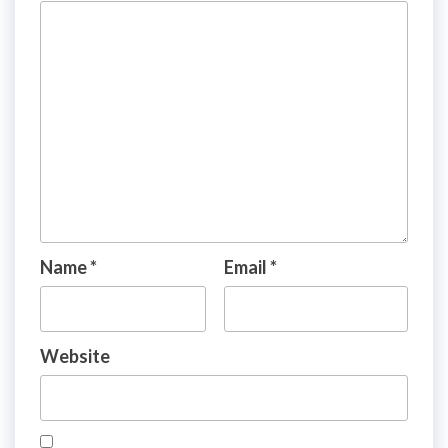
Name
*
Email
*
Website