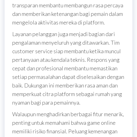
transparan membantu membangun rasa percaya
dan memberikan ketenangan bagi pemain dalam
mengelola aktivitas mereka di platform.
Layanan pelanggan juga menjadi bagian dari
pengalaman menyeluruh yang ditawarkan. Tim
customer service siap membantu ketika muncul
pertanyaan atau kendala teknis. Respons yang
cepat dan profesional membantu memastikan
setiap permasalahan dapat diselesaikan dengan
baik. Dukungan ini memberikan rasa aman dan
memperkuat citra platform sebagai rumah yang
nyaman bagi para pemainnya.
Walaupun menghadirkan berbagai fitur menarik,
penting untuk memahami bahwa game online
memiliki risiko finansial. Peluang kemenangan