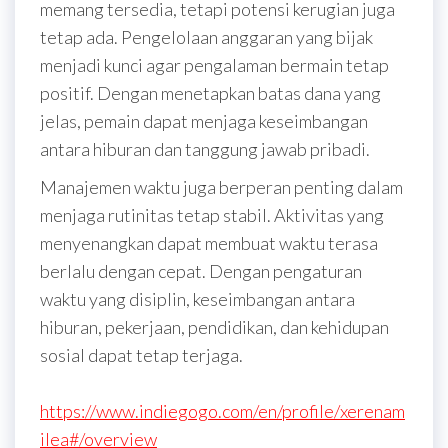
memang tersedia, tetapi potensi kerugian juga
tetap ada. Pengelolaan anggaran yang bijak
menjadi kunci agar pengalaman bermain tetap
positif. Dengan menetapkan batas dana yang
jelas, pemain dapat menjaga keseimbangan
antara hiburan dan tanggung jawab pribadi.
Manajemen waktu juga berperan penting dalam
menjaga rutinitas tetap stabil. Aktivitas yang
menyenangkan dapat membuat waktu terasa
berlalu dengan cepat. Dengan pengaturan
waktu yang disiplin, keseimbangan antara
hiburan, pekerjaan, pendidikan, dan kehidupan
sosial dapat tetap terjaga.
https://www.indiegogo.com/en/profile/xerenam
ilea#/overview