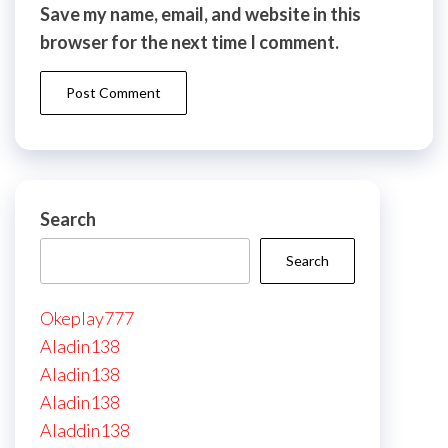
Save my name, email, and website in this
browser for the next time I comment.
Search
Search
Okeplay777
Aladin138
Aladin138
Aladin138
Aladdin138