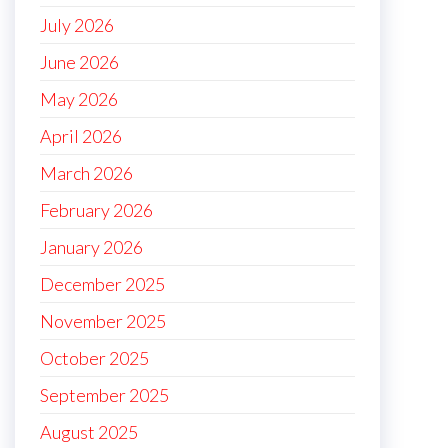
July 2026
June 2026
May 2026
April 2026
March 2026
February 2026
January 2026
December 2025
November 2025
October 2025
September 2025
August 2025