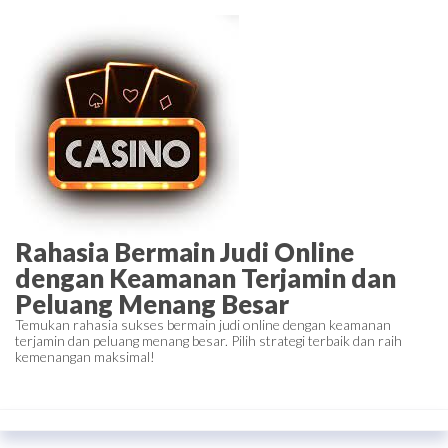
Skip
to
the
content
Rahasia Bermain Judi Online
dengan Keamanan Terjamin dan
Peluang Menang Besar
Temukan rahasia sukses bermain judi online dengan keamanan
terjamin dan peluang menang besar. Pilih strategi terbaik dan raih
kemenangan maksimal!