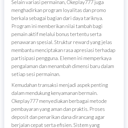
Selain variasi permainan, Okeplay777 juga
menghadirkan program loyalitas dan promo
berkala sebagai bagian dari daya tariknya.
Program ini memberikan nilai tambah bagi
pemain aktif melalui bonus tertentu serta
penawaran spesial. Struktur reward yang jelas
membantu menciptakan rasa apresiasi terhadap
partisipasi pengguna. Elemen ini memperkaya
pengalaman dan menambah dimensi baru dalam
setiap sesi permainan.
Kemudahan transaksi menjadi aspek penting
dalam mendukung kenyamanan bermain.
Okeplay777 menyediakan berbagai metode
pembayaran yang aman dan praktis. Proses
deposit dan penarikan dana dirancang agar
berjalan cepat serta efisien. Sistem yang