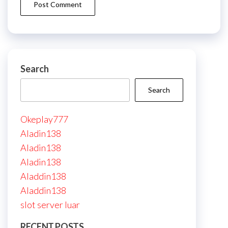
Search
Search
Okeplay777
Aladin138
Aladin138
Aladin138
Aladdin138
Aladdin138
slot server luar
RECENT POSTS