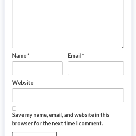
Name
*
Email
*
Website
Save my name, email, and website in this
browser for the next time I comment.