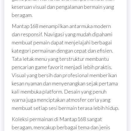
keseruan visual dan pengalaman bermain yang
beragam.
Mantap168 menampilkan antarmuka modern
dan responsif. Navigasi yang mudah dipahami
membuat pemain dapat menjelajahi berbagai
kategori permainan dengan cepat dan efisien.
Tata letak menu yang terstruktur membantu
pencarian game favorit menjadi lebih praktis.
Visual yang bersih dan profesional memberikan
kesan nyaman dan menyenangkan sejak pertama
kali membuka platform. Desain yang penuh
warna juga menciptakan atmosfer ceria yang
membuat setiap sesi bermain terasa lebih hidup.
Koleksi permainan di Mantap168 sangat
beragam, mencakup berbagai tema dan jenis