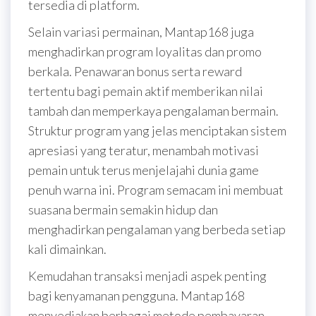
tersedia di platform.
Selain variasi permainan, Mantap168 juga
menghadirkan program loyalitas dan promo
berkala. Penawaran bonus serta reward
tertentu bagi pemain aktif memberikan nilai
tambah dan memperkaya pengalaman bermain.
Struktur program yang jelas menciptakan sistem
apresiasi yang teratur, menambah motivasi
pemain untuk terus menjelajahi dunia game
penuh warna ini. Program semacam ini membuat
suasana bermain semakin hidup dan
menghadirkan pengalaman yang berbeda setiap
kali dimainkan.
Kemudahan transaksi menjadi aspek penting
bagi kenyamanan pengguna. Mantap168
menyediakan berbagai metode pembayaran