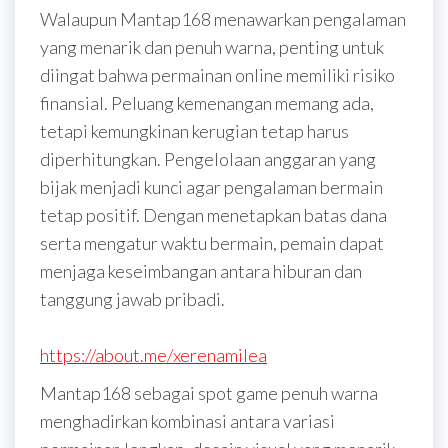
Walaupun Mantap168 menawarkan pengalaman
yang menarik dan penuh warna, penting untuk
diingat bahwa permainan online memiliki risiko
finansial. Peluang kemenangan memang ada,
tetapi kemungkinan kerugian tetap harus
diperhitungkan. Pengelolaan anggaran yang
bijak menjadi kunci agar pengalaman bermain
tetap positif. Dengan menetapkan batas dana
serta mengatur waktu bermain, pemain dapat
menjaga keseimbangan antara hiburan dan
tanggung jawab pribadi.
https://about.me/xerenamilea
Mantap168 sebagai spot game penuh warna
menghadirkan kombinasi antara variasi