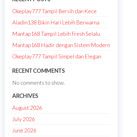
Okeplay777 Tampil Bersih dan Kece
Aladin138 Bikin Hari Lebih Berwarna
Mantap168 Tampil Lebih Fresh Selalu
Mantap168 Hadir dengan Sistem Modern
Okeplay777 Tampil Simpel dan Elegan
RECENT COMMENTS
No comments to show.
ARCHIVES
August 2026
July 2026
June 2026