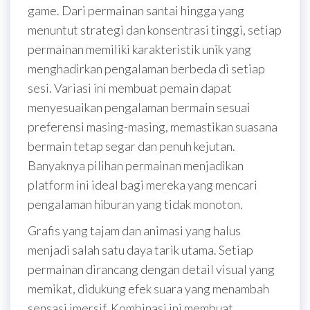
game. Dari permainan santai hingga yang
menuntut strategi dan konsentrasi tinggi, setiap
permainan memiliki karakteristik unik yang
menghadirkan pengalaman berbeda di setiap
sesi. Variasi ini membuat pemain dapat
menyesuaikan pengalaman bermain sesuai
preferensi masing-masing, memastikan suasana
bermain tetap segar dan penuh kejutan.
Banyaknya pilihan permainan menjadikan
platform ini ideal bagi mereka yang mencari
pengalaman hiburan yang tidak monoton.
Grafis yang tajam dan animasi yang halus
menjadi salah satu daya tarik utama. Setiap
permainan dirancang dengan detail visual yang
memikat, didukung efek suara yang menambah
sensasi imersif. Kombinasi ini membuat