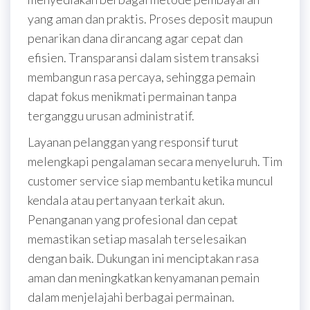
yang aman dan praktis. Proses deposit maupun
penarikan dana dirancang agar cepat dan
efisien. Transparansi dalam sistem transaksi
membangun rasa percaya, sehingga pemain
dapat fokus menikmati permainan tanpa
terganggu urusan administratif.
Layanan pelanggan yang responsif turut
melengkapi pengalaman secara menyeluruh. Tim
customer service siap membantu ketika muncul
kendala atau pertanyaan terkait akun.
Penanganan yang profesional dan cepat
memastikan setiap masalah terselesaikan
dengan baik. Dukungan ini menciptakan rasa
aman dan meningkatkan kenyamanan pemain
dalam menjelajahi berbagai permainan.