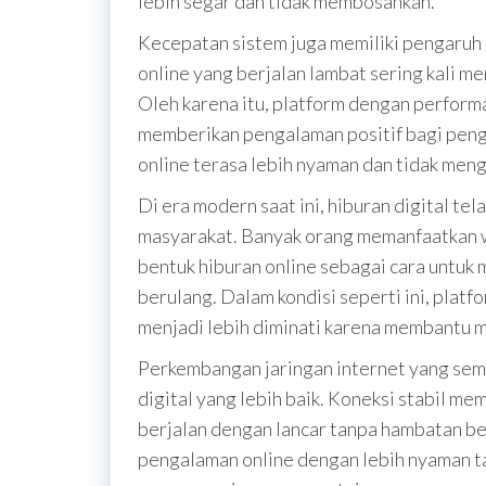
lebih segar dan tidak membosankan.
Kecepatan sistem juga memiliki pengaruh
online yang berjalan lambat sering kali 
Oleh karena itu, platform dengan perform
memberikan pengalaman positif bagi penggu
online terasa lebih nyaman dan tidak men
Di era modern saat ini, hiburan digital te
masyarakat. Banyak orang memanfaatkan 
bentuk hiburan online sebagai cara untuk 
berulang. Dalam kondisi seperti ini, pla
menjadi lebih diminati karena membantu 
Perkembangan jaringan internet yang sema
digital yang lebih baik. Koneksi stabil m
berjalan dengan lancar tanpa hambatan be
pengalaman online dengan lebih nyaman t