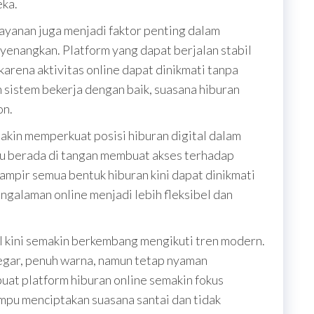
eka.
layanan juga menjadi faktor penting dalam
nangkan. Platform yang dapat berjalan stabil
rena aktivitas online dapat dinikmati tanpa
 sistem bekerja dengan baik, suasana hiburan
on.
kin memperkuat posisi hiburan digital dalam
u berada di tangan membuat akses terhadap
Hampir semua bentuk hiburan kini dapat dinikmati
ngalaman online menjadi lebih fleksibel dan
tal kini semakin berkembang mengikuti tren modern.
egar, penuh warna, namun tetap nyaman
uat platform hiburan online semakin fokus
pu menciptakan suasana santai dan tidak