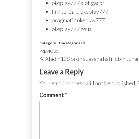
okeplay777 slot gacor
link terbaru okeplay777
pragmatic okeplay777
okeplay777 zeus
Category
Uncategorized
Post
Previous
PREVIOUS
Aladin138 bikin suasana hati lebih tena
navigation
Post
Leave a Reply
Your email address will not be published.
Comment
*