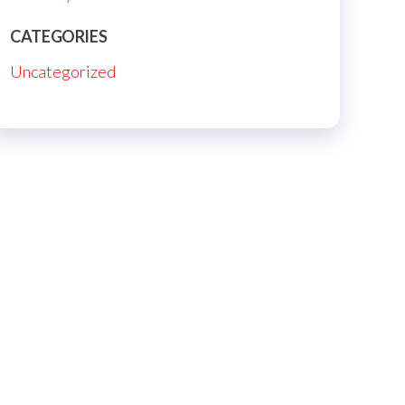
CATEGORIES
Uncategorized