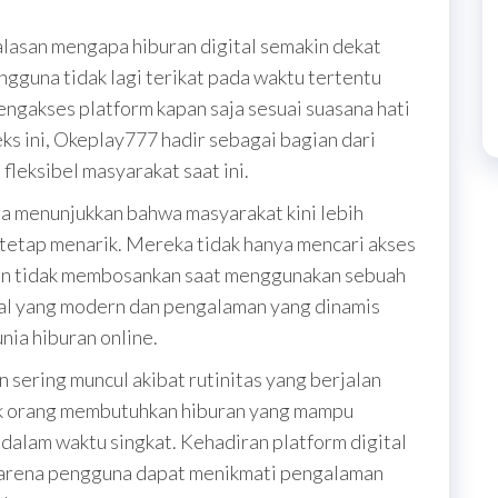
u alasan mengapa hiburan digital semakin dekat
guna tidak lagi terikat pada waktu tertentu
ngakses platform kapan saja sesuai suasana hati
eks ini, Okeplay777 hadir sebagai bagian dari
fleksibel masyarakat saat ini.
a menunjukkan bahwa masyarakat kini lebih
tetap menarik. Mereka tidak hanya mencari akses
dan tidak membosankan saat menggunakan sebuah
ual yang modern dan pengalaman yang dinamis
nia hiburan online.
 sering muncul akibat rutinitas yang berjalan
ak orang membutuhkan hiburan yang mampu
alam waktu singkat. Kehadiran platform digital
karena pengguna dapat menikmati pengalaman