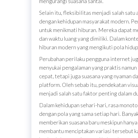
mengurangi suasana santai.
Selain itu, fleksibilitas menjadi salah sat
dengan kehidupan masyarakat modern. Peng
untuk menikmati hiburan. Mereka dapat me
dan waktu luang yang dimiliki. Dalam kont
hiburan modern yang mengikuti pola hidup 
Perubahan perilaku pengguna internet jug
menyukai pengalaman yang praktis namun 
cepat, tetapi juga suasana yang nyaman 
platform. Oleh sebab itu, pendekatan vis
menjadi salah satu faktor penting dalam du
Dalam kehidupan sehari-hari, rasa monoton
dengan pola yang sama setiap hari. Bany
memberikan suasana baru meskipun hanya d
membantu menciptakan variasi tersebut 