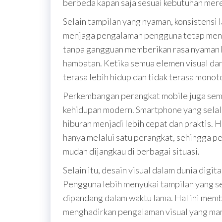
berbeda kapan saja sesuai kebutuhan mer
Selain tampilan yang nyaman, konsistensi 
menjaga pengalaman pengguna tetap menye
tanpa gangguan memberikan rasa nyaman ka
hambatan. Ketika semua elemen visual dan
terasa lebih hidup dan tidak terasa monot
Perkembangan perangkat mobile juga sema
kehidupan modern. Smartphone yang selal
hiburan menjadi lebih cepat dan praktis. 
hanya melalui satu perangkat, sehingga pe
mudah dijangkau di berbagai situasi.
Selain itu, desain visual dalam dunia digi
Pengguna lebih menyukai tampilan yang s
dipandang dalam waktu lama. Hal ini memb
menghadirkan pengalaman visual yang mam