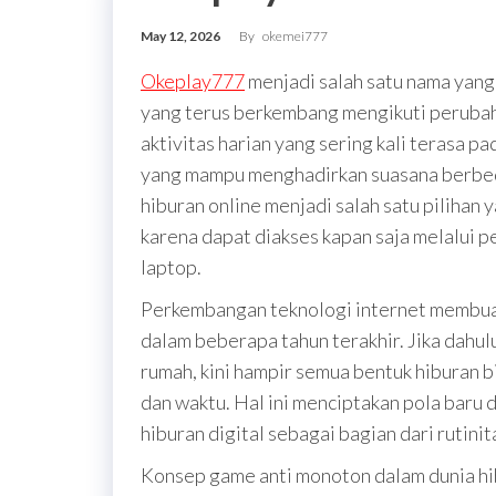
May 12, 2026
By
okemei777
Okeplay777
menjadi salah satu nama yang 
yang terus berkembang mengikuti perubaha
aktivitas harian yang sering kali terasa p
yang mampu menghadirkan suasana berbeda 
hiburan online menjadi salah satu pilihan
karena dapat diakses kapan saja melalui 
laptop.
Perkembangan teknologi internet membua
dalam beberapa tahun terakhir. Jika dahulu
rumah, kini hampir semua bentuk hiburan b
dan waktu. Hal ini menciptakan pola baru
hiburan digital sebagai bagian dari rutinit
Konsep game anti monoton dalam dunia h