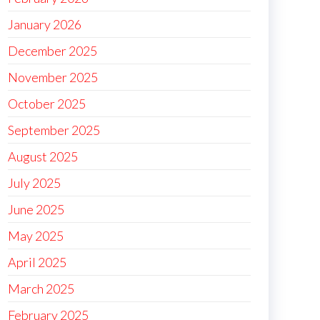
January 2026
December 2025
November 2025
October 2025
September 2025
August 2025
July 2025
June 2025
May 2025
April 2025
March 2025
February 2025