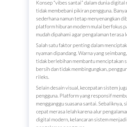
Konsep “vibes santai” dalam dunia digita
tidak membebani pikiran pengguna. Banya
sederhana namun tetap menyenangkan diban
platform hiburan modern mulai berfokus 
mudah dipahami agar pengalaman terasa le
Salah satu faktor penting dalam menciptak
nyaman dipandang. Warna yang seimbang, t
tidak berlebihan membantu menciptakan su
bersih dan tidak membingungkan, penggun
rileks.
Selain desain visual, kecepatan sistem j
pengguna. Platform yang responsif membuat
mengganggu suasana santai. Sebaliknya, 
cepat merasa lelah karena alur pengalama
digital modern, kelancaran sistem menjad