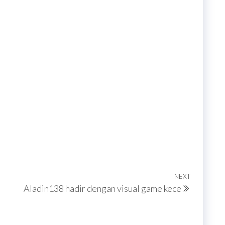
NEXT
Next
Aladin138 hadir dengan visual game kece
Post