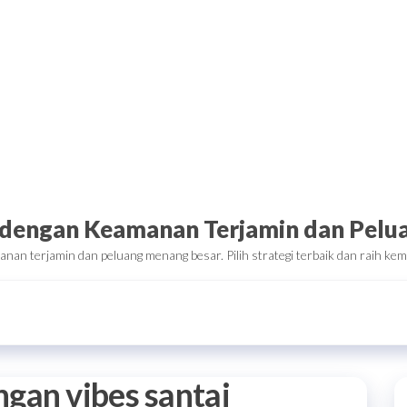
e dengan Keamanan Terjamin dan Pel
nan terjamin dan peluang menang besar. Pilih strategi terbaik dan raih k
gan vibes santai