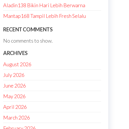
Aladin138 Bikin Hari Lebih Berwarna
Mantap168 Tampil Lebih Fresh Selalu
RECENT COMMENTS
No comments to show.
ARCHIVES
August 2026
July 2026
June 2026
May 2026
April 2026
March 2026
February 2026