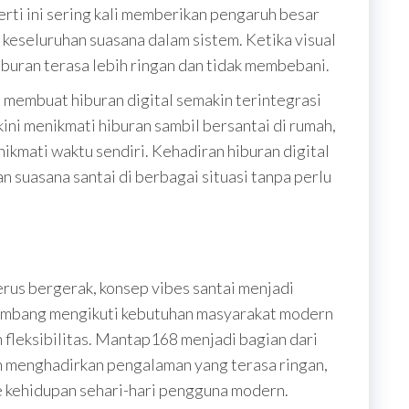
erti ini sering kali memberikan pengaruh besar
eseluruhan suasana dalam sistem. Ketika visual
iburan terasa lebih ringan dan tidak membebani.
membuat hiburan digital semakin terintegrasi
kini menikmati hiburan sambil bersantai di rumah,
enikmati waktu sendiri. Kehadiran hiburan digital
suasana santai di berbagai situasi tanpa perlu
rus bergerak, konsep vibes santai menjadi
embang mengikuti kebutuhan masyarakat modern
fleksibilitas. Mantap168 menjadi bagian dari
n menghadirkan pengalaman yang terasa ringan,
 kehidupan sehari-hari pengguna modern.