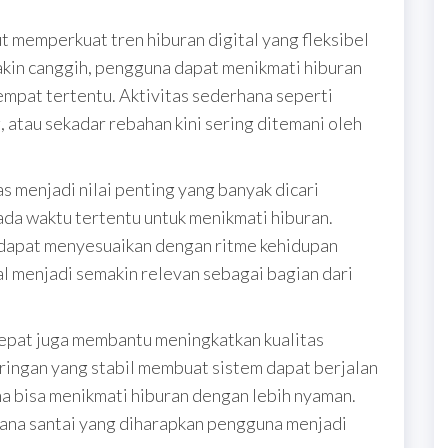
 memperkuat tren hiburan digital yang fleksibel
kin canggih, pengguna dapat menikmati hiburan
empat tertentu. Aktivitas sederhana seperti
, atau sekadar rebahan kini sering ditemani oleh
s menjadi nilai penting yang banyak dicari
pada waktu tertentu untuk menikmati hiburan.
dapat menyesuaikan dengan ritme kehidupan
tal menjadi semakin relevan sebagai bagian dari
 cepat juga membantu meningkatkan kualitas
aringan yang stabil membuat sistem dapat berjalan
a bisa menikmati hiburan dengan lebih nyaman.
sana santai yang diharapkan pengguna menjadi