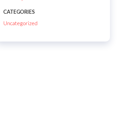
CATEGORIES
Uncategorized